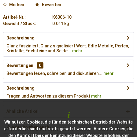
Merken
Bewerten
Artikel-Nr.:
K6306-10
Gewicht / Stück:
0.011 kg
Beschreibung
Glanz fasziniert, Glanz signalisiert Wert. Edle Metalle, Perlen,
Kristalle, Edelsteine und Seide...
mehr
Bewertungen
0
Bewertungen lesen, schreiben und diskutieren...
mehr
Beschreibung
Fragen und Antworten zu diesem Produkt
mehr
Ähnliche Artikel
Wir nutzen Cookies, die für den technischen Betrieb der Website
Kunden kauften auch
erforderlich sind und stets gesetzt werden. Andere Cookies, die
den Komfort bei der Benutzung dieser Website erhöhen, der