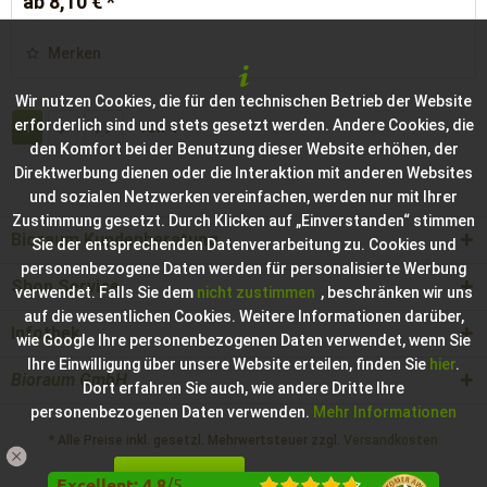
ab 8,10 € *
Merken
Wir nutzen Cookies, die für den technischen Betrieb der Website
erforderlich sind und stets gesetzt werden. Andere Cookies, die
1
von
4
den Komfort bei der Benutzung dieser Website erhöhen, der
Direktwerbung dienen oder die Interaktion mit anderen Websites
und sozialen Netzwerken vereinfachen, werden nur mit Ihrer
Zustimmung gesetzt. Durch Klicken auf „Einverstanden“ stimmen
Bioraum Kundenberatung
Sie der entsprechenden Datenverarbeitung zu. Cookies und
personenbezogene Daten werden für personalisierte Werbung
Shop Service
verwendet. Falls Sie dem
nicht zustimmen
, beschränken wir uns
auf die wesentlichen Cookies. Weitere Informationen darüber,
Infothek
wie Google Ihre personenbezogenen Daten verwendet, wenn Sie
Ihre Einwilligung über unsere Website erteilen, finden Sie
hier
.
Bioraum GmbH
Dort erfahren Sie auch, wie andere Dritte Ihre
personenbezogenen Daten verwenden.
Mehr Informationen
* Alle Preise inkl. gesetzl. Mehrwertsteuer zzgl.
Versandkosten
Einverstanden
Konfigurieren
Hilfe / Support
Kontakt zur Bioraum GmbH
Excellent
:
4.8
/
5