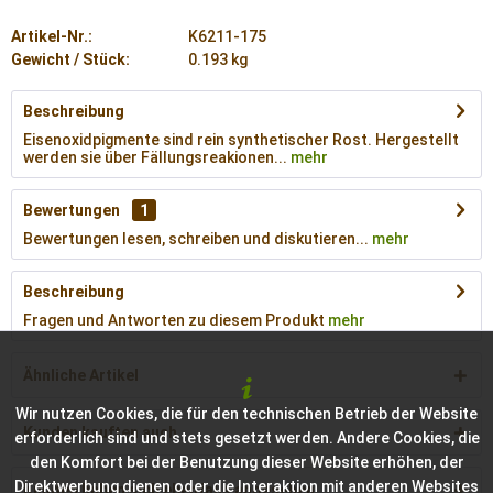
Artikel-Nr.:
K6211-175
Gewicht / Stück:
0.193 kg
Beschreibung
Eisenoxidpigmente sind rein synthetischer Rost. Hergestellt
werden sie über Fällungsreakionen...
mehr
Bewertungen
1
Bewertungen lesen, schreiben und diskutieren...
mehr
Beschreibung
Fragen und Antworten zu diesem Produkt
mehr
Ähnliche Artikel
Wir nutzen Cookies, die für den technischen Betrieb der Website
Kunden kauften auch
erforderlich sind und stets gesetzt werden. Andere Cookies, die
den Komfort bei der Benutzung dieser Website erhöhen, der
Direktwerbung dienen oder die Interaktion mit anderen Websites
Kunden haben sich ebenfalls angesehen