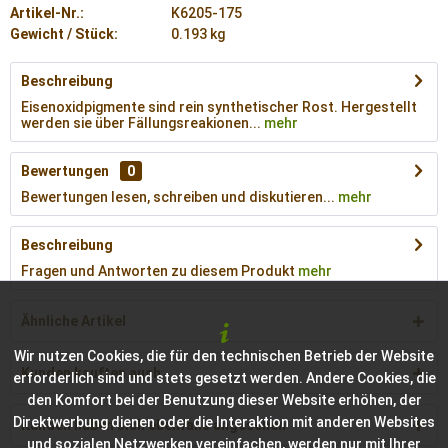
Artikel-Nr.:
K6205-175
Gewicht / Stück:
0.193 kg
Beschreibung
Eisenoxidpigmente sind rein synthetischer Rost. Hergestellt
werden sie über Fällungsreakionen...
mehr
Bewertungen
0
Bewertungen lesen, schreiben und diskutieren...
mehr
Beschreibung
Fragen und Antworten zu diesem Produkt
mehr
Ähnliche Artikel
Wir nutzen Cookies, die für den technischen Betrieb der Website
Kunden kauften auch
erforderlich sind und stets gesetzt werden. Andere Cookies, die
den Komfort bei der Benutzung dieser Website erhöhen, der
Direktwerbung dienen oder die Interaktion mit anderen Websites
Kunden haben sich ebenfalls angesehen
und sozialen Netzwerken vereinfachen, werden nur mit Ihrer