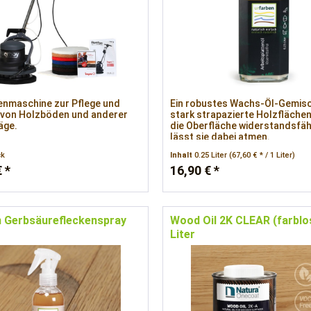
enmaschine zur Pflege und
Ein robustes Wachs-Öl-Gemisc
 von Holzböden und anderer
stark strapazierte Holzfläche
äge.
die Oberfläche widerstandsfäh
lässt sie dabei atmen.
ck
Inhalt
0.25 Liter
(67,60 € * / 1 Liter)
 *
16,90 € *
n Gerbsäurefleckenspray
Wood Oil 2K CLEAR (farblo
Liter