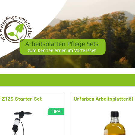
 Z12S Starter-Set
Urfarben Arbeitsplattenöl
TIPP!