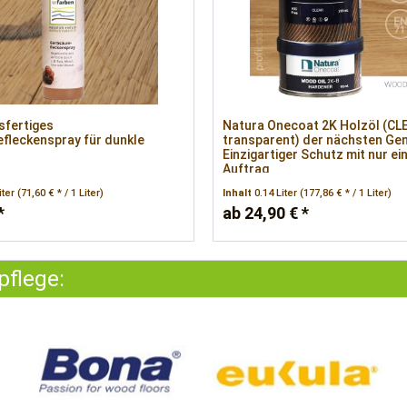
sfertiges
Natura Onecoat 2K Holzöl (CL
fleckenspray für dunkle
transparent) der nächsten Gen
Einzigartiger Schutz mit nur e
Auftrag
iter
(71,60 € * / 1 Liter)
Inhalt
0.14 Liter
(177,86 € * / 1 Liter)
*
ab 24,90 € *
pflege: