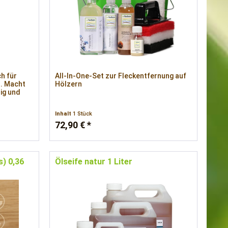
h für
All-In-One-Set zur Fleckentfernung auf
n. Macht
Hölzern
ig und
Inhalt
1 Stück
72,90 € *
s) 0,36
Ölseife natur 1 Liter