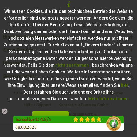
Wir nutzen Cookies, die für den technischen Betrieb der Website
erforderlich sind und stets gesetzt werden. Andere Cookies, die
den Komfort bei der Benutzung dieser Website erhöhen, der
Direktwerbung dienen oder die Interaktion mit anderen Websites
Bioraum Kundenberatung
und sozialen Netzwerken vereinfachen, werden nur mit Ihrer
Zustimmung gesetzt. Durch Klicken auf „Einverstanden“ stimmen
Shop Service
Sie der entsprechenden Datenverarbeitung zu. Cookies und
personenbezogene Daten werden für personalisierte Werbung
Infothek
verwendet. Falls Sie dem
nicht zustimmen
, beschränken wir uns
auf die wesentlichen Cookies. Weitere Informationen darüber,
Bioraum GmbH
wie Google Ihre personenbezogenen Daten verwendet, wenn Sie
Ihre Einwilligung über unsere Website erteilen, finden Sie
hier
.
Dort erfahren Sie auch, wie andere Dritte Ihre
* Alle Preise inkl. gesetzl. Mehrwertsteuer zzgl.
Versandkosten
personenbezogenen Daten verwenden.
Mehr Informationen
Hilfe / Support
Kontakt zur Bioraum GmbH
Impressum der Bioraum GmbH
Einverstanden
Konfigurieren
Excellent
:
4.8
/
5
Copyright © Bioraum GmbH - Alle Rechte vorbehalten.
08.08.2026