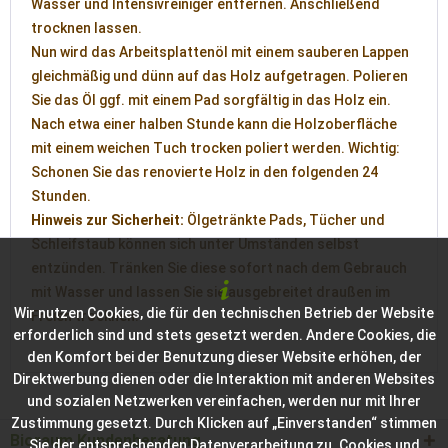
Wasser und Intensivreiniger entfernen. Anschließend
trocknen lassen.
Nun wird das Arbeitsplattenöl mit einem sauberen Lappen
gleichmäßig und dünn auf das Holz aufgetragen. Polieren
Sie das Öl ggf. mit einem Pad sorgfältig in das Holz ein.
Nach etwa einer halben Stunde kann die Holzoberfläche
mit einem weichen Tuch trocken poliert werden. Wichtig:
Schonen Sie das renovierte Holz in den folgenden 24
Stunden.
Hinweis zur Sicherheit:
Ölgetränkte Pads, Tücher und
Schleifstaub können sich unter Umständen selbst
entzünden. Tränken Sie diese sofort nach dem Gebrauch
mit Wasser und lassen Sie sie ausgebreitet draußen im
Wir nutzen Cookies, die für den technischen Betrieb der Website
Freien trocknen.
erforderlich sind und stets gesetzt werden. Andere Cookies, die
den Komfort bei der Benutzung dieser Website erhöhen, der
Direktwerbung dienen oder die Interaktion mit anderen Websites
und sozialen Netzwerken vereinfachen, werden nur mit Ihrer
Zustimmung gesetzt. Durch Klicken auf „Einverstanden“ stimmen
Bioraum Kundenberatung
Sie der entsprechenden Datenverarbeitung zu. Cookies und