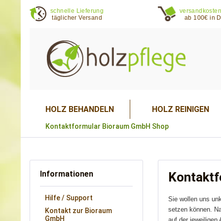
schnelle Lieferung
versandkosten
täglicher Versand
ab 100€ in 
HOLZ BEHANDELN
HOLZ REINIGEN
Kontaktformular Bioraum GmbH Shop
Informationen
Kontakt
Hilfe / Support
Sie wollen uns unk
setzen können. Na
Kontakt zur Bioraum
GmbH
auf der jeweiligen A