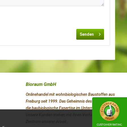
Senden
Bioraum GmbH
Onlinehandel mit wohnbiologischen Baustoffen aus
Freiburg seit 1999. Das Geheimnis des Erfolges ist
die baubiologische Expertise im Unternehmen.
Unsere Kunden stehen mit ihren Vorhaben im
Zentrum unserer Arbeit.
CUSTOMER RATING