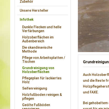
Zubehör
Unsere Hersteller
Infothek
Dunkle Flecken und helle
Verfärbungen
Holzoberflächen im
Außenbereich
Die skandinavische
Methode
Pflege von Arbeitsplatten /
Grundreinigun
Tischen
Grundreinigung von
Holzoberflächen
Auch Holzoberfl
Pflegeplan für lackiertes
und die Reste f
Holz
Holzpflegeherst
Seifenreinigung
und FAXE.
Holzfußboden reinigen &
pflegen
Bei gehobeltem 
Geölte Fußböden
sorgt für ein in
renovieren