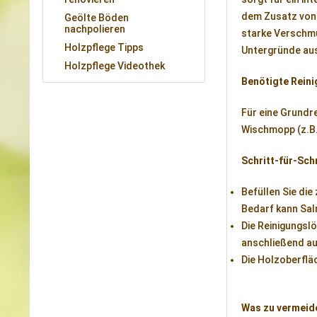
dem Zusatz von 
Geölte Böden
nachpolieren
starke Verschmu
Holzpflege Tipps
Untergründe aus
Holzpflege Videothek
Benötigte Reini
Für eine Grundre
Wischmopp (z.B.
Schritt-für-Sch
Befüllen Sie die
Bedarf kann Sal
Die Reinigungsl
anschließend au
Die Holzoberflä
Was zu vermeide