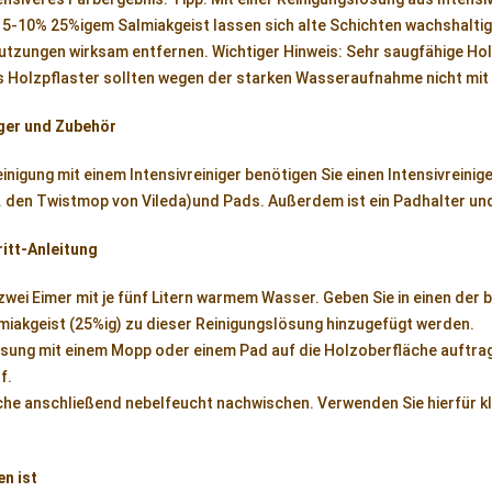
5-10% 25%igem Salmiakgeist lassen sich alte Schichten wachshalti
tzungen wirksam entfernen. Wichtiger Hinweis: Sehr saugfähige Hol
 Holzpflaster sollten wegen der starken Wasseraufnahme nicht mit e
ger und Zubehör
inigung mit einem Intensivreiniger benötigen Sie einen Intensivreini
 den Twistmop von Vileda)und Pads. Außerdem ist ein Padhalter und z
ritt-Anleitung
 zwei Eimer mit je fünf Litern warmem Wasser. Geben Sie in einen der b
miakgeist (25%ig) zu dieser Reinigungslösung hinzugefügt werden.
ösung mit einem Mopp oder einem Pad auf die Holzoberfläche auftra
f.
che anschließend nebelfeucht nachwischen. Verwenden Sie hierfür k
n ist