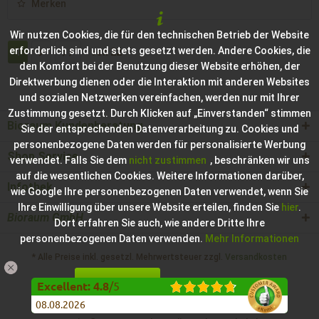
Merken
Wir nutzen Cookies, die für den technischen Betrieb der Website
erforderlich sind und stets gesetzt werden. Andere Cookies, die
1
von
22
den Komfort bei der Benutzung dieser Website erhöhen, der
Direktwerbung dienen oder die Interaktion mit anderen Websites
und sozialen Netzwerken vereinfachen, werden nur mit Ihrer
Zustimmung gesetzt. Durch Klicken auf „Einverstanden“ stimmen
Bioraum Kundenberatung
Sie der entsprechenden Datenverarbeitung zu. Cookies und
personenbezogene Daten werden für personalisierte Werbung
Shop Service
verwendet. Falls Sie dem
nicht zustimmen
, beschränken wir uns
auf die wesentlichen Cookies. Weitere Informationen darüber,
Infothek
wie Google Ihre personenbezogenen Daten verwendet, wenn Sie
Ihre Einwilligung über unsere Website erteilen, finden Sie
hier
.
Bioraum GmbH
Dort erfahren Sie auch, wie andere Dritte Ihre
personenbezogenen Daten verwenden.
Mehr Informationen
* Alle Preise inkl. gesetzl. Mehrwertsteuer zzgl.
Versandkosten
Einverstanden
Konfigurieren
Hilfe / Support
Kontakt zur Bioraum GmbH
Excellent
:
4.8
/
5
08.08.2026
Impressum der Bioraum GmbH