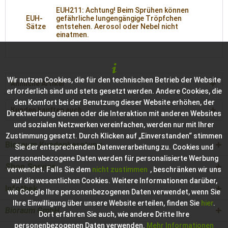
EUH211: Achtung! Beim Sprühen können
EUH-
gefährliche lungengängige Tröpfchen
Sätze
entstehen. Aerosol oder Nebel nicht
einatmen.
Wir nutzen Cookies, die für den technischen Betrieb der Website
Ähnliche Artikel
erforderlich sind und stets gesetzt werden. Andere Cookies, die
den Komfort bei der Benutzung dieser Website erhöhen, der
Kunden kauften auch
Direktwerbung dienen oder die Interaktion mit anderen Websites
und sozialen Netzwerken vereinfachen, werden nur mit Ihrer
Zustimmung gesetzt. Durch Klicken auf „Einverstanden“ stimmen
Bioraum Kundenberatung
Sie der entsprechenden Datenverarbeitung zu. Cookies und
personenbezogene Daten werden für personalisierte Werbung
Shop Service
verwendet. Falls Sie dem
nicht zustimmen
, beschränken wir uns
auf die wesentlichen Cookies. Weitere Informationen darüber,
Infothek
wie Google Ihre personenbezogenen Daten verwendet, wenn Sie
Ihre Einwilligung über unsere Website erteilen, finden Sie
hier
.
Bioraum GmbH
Dort erfahren Sie auch, wie andere Dritte Ihre
personenbezogenen Daten verwenden.
Mehr Informationen