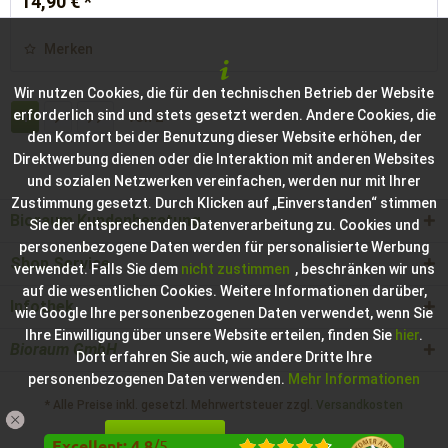
14,90 € *
Merken
Wir nutzen Cookies, die für den technischen Betrieb der Website
erforderlich sind und stets gesetzt werden. Andere Cookies, die
1
von
2
den Komfort bei der Benutzung dieser Website erhöhen, der
Direktwerbung dienen oder die Interaktion mit anderen Websites
und sozialen Netzwerken vereinfachen, werden nur mit Ihrer
Zustimmung gesetzt. Durch Klicken auf „Einverstanden“ stimmen
Bioraum Kundenberatung
Sie der entsprechenden Datenverarbeitung zu. Cookies und
personenbezogene Daten werden für personalisierte Werbung
Shop Service
verwendet. Falls Sie dem
nicht zustimmen
, beschränken wir uns
auf die wesentlichen Cookies. Weitere Informationen darüber,
Infothek
wie Google Ihre personenbezogenen Daten verwendet, wenn Sie
Ihre Einwilligung über unsere Website erteilen, finden Sie
hier
.
Bioraum GmbH
Dort erfahren Sie auch, wie andere Dritte Ihre
personenbezogenen Daten verwenden.
Mehr Informationen
* Alle Preise inkl. gesetzl. Mehrwertsteuer zzgl.
Versandkosten
Einverstanden
Konfigurieren
Hilfe / Support
Kontakt zur Bioraum GmbH
Excellent
:
4.8
/
5