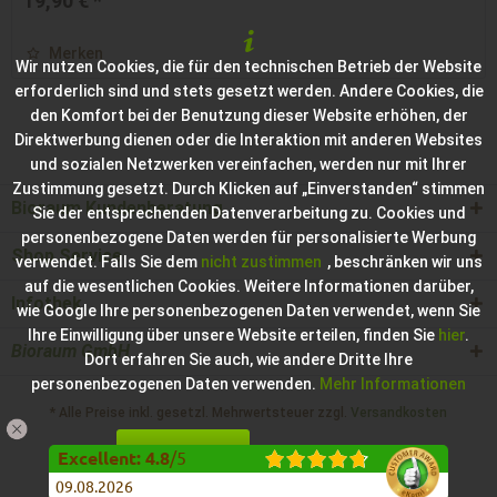
19,90 € *
Merken
Wir nutzen Cookies, die für den technischen Betrieb der Website
erforderlich sind und stets gesetzt werden. Andere Cookies, die
den Komfort bei der Benutzung dieser Website erhöhen, der
Direktwerbung dienen oder die Interaktion mit anderen Websites
und sozialen Netzwerken vereinfachen, werden nur mit Ihrer
Zustimmung gesetzt. Durch Klicken auf „Einverstanden“ stimmen
Bioraum Kundenberatung
Sie der entsprechenden Datenverarbeitung zu. Cookies und
personenbezogene Daten werden für personalisierte Werbung
Shop Service
verwendet. Falls Sie dem
nicht zustimmen
, beschränken wir uns
auf die wesentlichen Cookies. Weitere Informationen darüber,
Infothek
wie Google Ihre personenbezogenen Daten verwendet, wenn Sie
Ihre Einwilligung über unsere Website erteilen, finden Sie
hier
.
Bioraum GmbH
Dort erfahren Sie auch, wie andere Dritte Ihre
personenbezogenen Daten verwenden.
Mehr Informationen
* Alle Preise inkl. gesetzl. Mehrwertsteuer zzgl.
Versandkosten
Einverstanden
Konfigurieren
Hilfe / Support
Kontakt zur Bioraum GmbH
Excellent
:
4.8
/
5
09.08.2026
Impressum der Bioraum GmbH