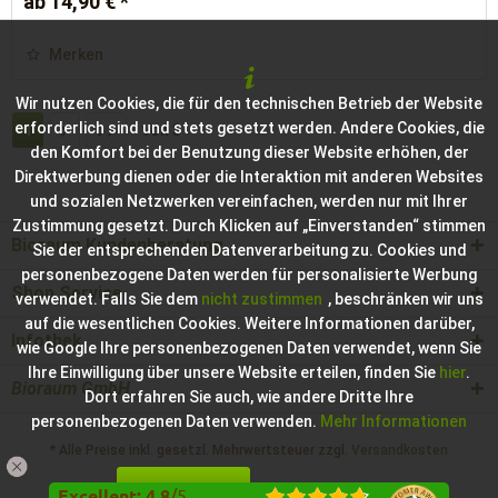
ab 14,90 € *
Merken
Wir nutzen Cookies, die für den technischen Betrieb der Website
erforderlich sind und stets gesetzt werden. Andere Cookies, die
1
von
3
den Komfort bei der Benutzung dieser Website erhöhen, der
Direktwerbung dienen oder die Interaktion mit anderen Websites
und sozialen Netzwerken vereinfachen, werden nur mit Ihrer
Zustimmung gesetzt. Durch Klicken auf „Einverstanden“ stimmen
Bioraum Kundenberatung
Sie der entsprechenden Datenverarbeitung zu. Cookies und
personenbezogene Daten werden für personalisierte Werbung
Shop Service
verwendet. Falls Sie dem
nicht zustimmen
, beschränken wir uns
auf die wesentlichen Cookies. Weitere Informationen darüber,
Infothek
wie Google Ihre personenbezogenen Daten verwendet, wenn Sie
Ihre Einwilligung über unsere Website erteilen, finden Sie
hier
.
Bioraum GmbH
Dort erfahren Sie auch, wie andere Dritte Ihre
personenbezogenen Daten verwenden.
Mehr Informationen
* Alle Preise inkl. gesetzl. Mehrwertsteuer zzgl.
Versandkosten
Einverstanden
Konfigurieren
Hilfe / Support
Kontakt zur Bioraum GmbH
Excellent
:
4.8
/
5