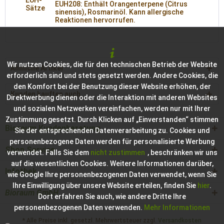
EUH-
EUH208: Enthält Orangenterpene (Citrus
Sätze
sinensis), Rosmarinöl. Kann allergische
Reaktionen hervorrufen.
Wir nutzen Cookies, die für den technischen Betrieb der Website
Ähnliche Artikel
erforderlich sind und stets gesetzt werden. Andere Cookies, die
den Komfort bei der Benutzung dieser Website erhöhen, der
Kunden kauften auch
Direktwerbung dienen oder die Interaktion mit anderen Websites
und sozialen Netzwerken vereinfachen, werden nur mit Ihrer
Zustimmung gesetzt. Durch Klicken auf „Einverstanden“ stimmen
Bioraum Kundenberatung
Sie der entsprechenden Datenverarbeitung zu. Cookies und
personenbezogene Daten werden für personalisierte Werbung
Shop Service
verwendet. Falls Sie dem
nicht zustimmen
, beschränken wir uns
auf die wesentlichen Cookies. Weitere Informationen darüber,
Infothek
wie Google Ihre personenbezogenen Daten verwendet, wenn Sie
Ihre Einwilligung über unsere Website erteilen, finden Sie
hier
.
Bioraum GmbH
Dort erfahren Sie auch, wie andere Dritte Ihre
personenbezogenen Daten verwenden.
Mehr Informationen
* Alle Preise inkl. gesetzl. Mehrwertsteuer zzgl.
Versandkosten