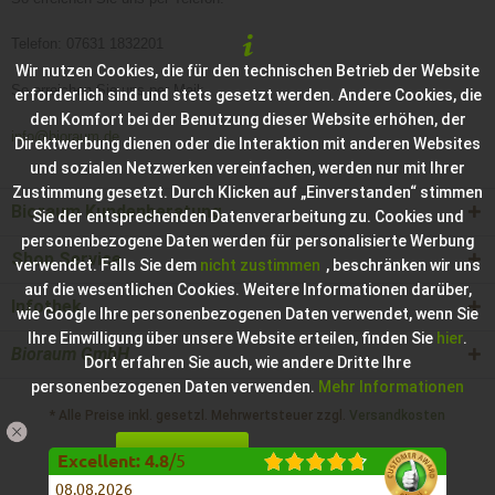
Telefon: 07631 1832201
Wir nutzen Cookies, die für den technischen Betrieb der Website
So erreichen Sie uns per Mail:
erforderlich sind und stets gesetzt werden. Andere Cookies, die
den Komfort bei der Benutzung dieser Website erhöhen, der
info@bioraum.de
Direktwerbung dienen oder die Interaktion mit anderen Websites
und sozialen Netzwerken vereinfachen, werden nur mit Ihrer
Zustimmung gesetzt. Durch Klicken auf „Einverstanden“ stimmen
Bioraum Kundenberatung
Sie der entsprechenden Datenverarbeitung zu. Cookies und
personenbezogene Daten werden für personalisierte Werbung
Shop Service
verwendet. Falls Sie dem
nicht zustimmen
, beschränken wir uns
auf die wesentlichen Cookies. Weitere Informationen darüber,
Infothek
wie Google Ihre personenbezogenen Daten verwendet, wenn Sie
Ihre Einwilligung über unsere Website erteilen, finden Sie
hier
.
Bioraum GmbH
Dort erfahren Sie auch, wie andere Dritte Ihre
personenbezogenen Daten verwenden.
Mehr Informationen
* Alle Preise inkl. gesetzl. Mehrwertsteuer zzgl.
Versandkosten
Einverstanden
Konfigurieren
Hilfe / Support
Kontakt zur Bioraum GmbH
Excellent
:
4.8
/
5
08.08.2026
Impressum der Bioraum GmbH