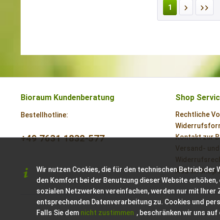
1
Bioraum Kundenberatung
Shop Servi
Rechtliche V
Bestellhotline:
Widerrufsform
+49 7631 1832-577
Kontakt zur 
Versand- und
Widerrufsrech
Wir nutzen Cookies, die für den technischen Betrieb der 
AGB im Shop 
den Komfort bei der Benutzung dieser Website erhöhen, 
sozialen Netzwerken vereinfachen, werden nur mit Ihrer
entsprechenden Datenverarbeitung zu. Cookies und per
Falls Sie dem
nicht zustimmen
, beschränken wir uns auf