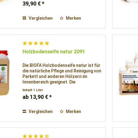
39,90 € *
Vergleichen
Merken
Holzbodenseife natur 2091
Die BIOFA Holzbodenseife natur ist für
die natürliche Pflege und Reinigung von
Parkett und anderen Hölzern im
Innenbereich geeignet. Die
Holzbodenseife eignet sich auch zur
Inhalt
1 Liter
Seifenbehandlung von Nadelholzböden
ab 13,90 € *
in Verbindung mit Lauge, wie auch zur
Grundbehandlung von natur
Weichholzböden.
Vergleichen
Merken