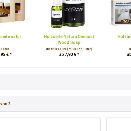
seife natur
Holzseife Natura Onecoat
Holzbo
Wood Soap
t
1 Liter
Inhalt
0.1 Liter
(79,00 € * / 1 Liter)
I
,95 € *
ab 7,90 € *
ab
von
2