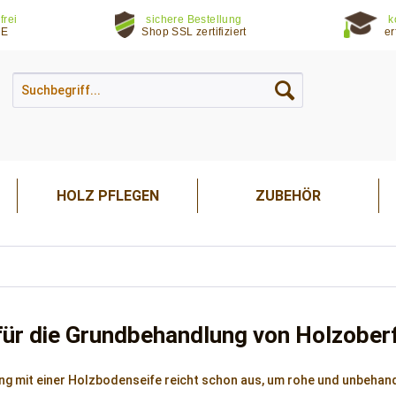
frei
sichere Bestellung
k
DE
Shop SSL zertifiziert
er
HOLZ PFLEGEN
ZUBEHÖR
für die Grundbehandlung von Holzober
ng mit einer Holzbodenseife reicht schon aus, um rohe und unbehan