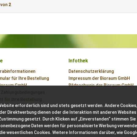
von
2
ce
Infothek
orabinformationen
Datenschutzerklärung
ular für Ihre Bestellung
Impressum der Bioraum GmbH
Bioraum GmbH
Bildnachweis der Bioraum GmbH
 Zahlungsbedingungen
t für Ihre Bestellung
Website erforderlich sind und stets gesetzt werden. Andere Cookies,
der Bioraum GmbH
der Direktwerbung dienen oder die Interaktion mit anderen Websites
 Zustimmung gesetzt. Durch Klicken auf „Einverstanden“ stimmen Sie
sonenbezogene Daten werden für personalisierte Werbung verwende
* Alle Preise inkl. gesetzl. Mehrwertsteuer zzgl.
Versandkosten
 die wesentlichen Cookies. Weitere Informationen darüber, wie Googl