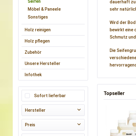
Seifen
dauerhaft zu
Möbel & Paneele
sehr natürli
Sonstiges
Wird der Bode
Holz reinigen
bewirkt eine 
Schmutz und 
Holz pflegen
Die Seifengr
Zubehör
verschiedene
Unsere Hersteller
hervorragend
Infothek
Topseller
Sofort lieferbar
Hersteller
AURO
Preis
BIOFA