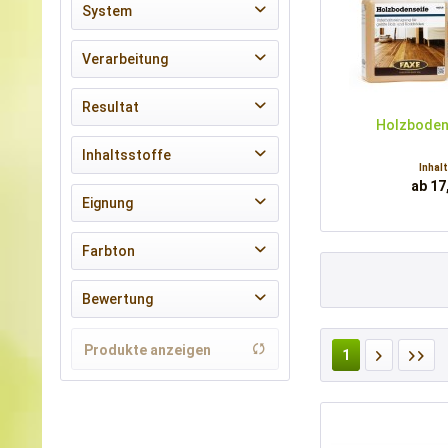
System
Bioraum GmbH
von
7,90 €
bis
81,90 €
FAXE
Reiniger
Verarbeitung
LEINOS Naturfarben
Natura Onecoat
zum Streichen Pinsel und Rolle
Resultat
Urfarben
Holzboden
WOCA
atmungsaktiv
Inhaltsstoffe
Inhal
ab 17
vegan
Eignung
wasserbasiert
für innen
Farbton
weiß
Bewertung
& mehr
Produkte anzeigen
1
& mehr
& mehr
& mehr