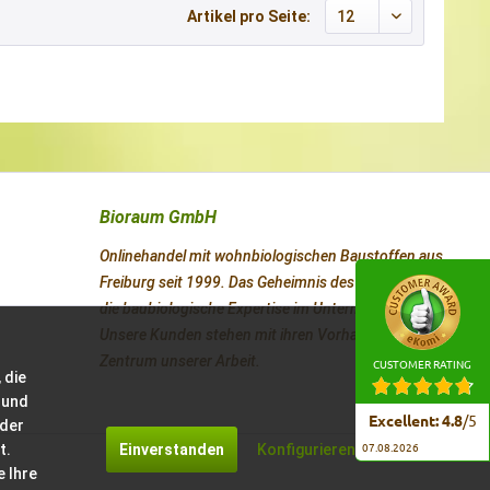
Artikel pro Seite:
Bioraum GmbH
Onlinehandel mit wohnbiologischen Baustoffen aus
Freiburg seit 1999. Das Geheimnis des Erfolges ist
die baubiologische Expertise im Unternehmen.
Unsere Kunden stehen mit ihren Vorhaben im
Zentrum unserer Arbeit.
CUSTOMER RATING
 die
 und
Excellent
:
4.8
/
5
 der
t.
Einverstanden
Konfigurieren
07.08.2026
e Ihre