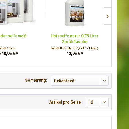
denseife weiß
Holzseife natur 0,75 Liter
Holzbo
Sprühflasche
nhalt
1 Liter
Inhalt
0.75 Liter
(17,27 € * / 1 Liter)
 18,95 € *
12,95 € *
Sortierung:
Artikel pro Seite: