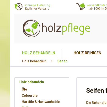
schnelle Lieferung
versandkosten
täglicher Versand
ab 100€ in 
HOLZ BEHANDELN
HOLZ REINIGEN
Holz behandeln
Seifen
Holz behandeln
Seifen 
Öle
Colouröle
Hartöle & Hartwachsöle
Die Behandlu