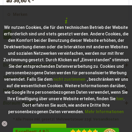
ab 36,60 € *
Merken
Wir nutzen Cookies, die für den technischen Betrieb der Website
erforderlich sind und stets gesetzt werden. Andere Cookies, die
1
von
2
den Komfort bei der Benutzung dieser Website erhöhen, der
Direktwerbung dienen oder die Interaktion mit anderen Websites
und sozialen Netzwerken vereinfachen, werden nur mit Ihrer
Zustimmung gesetzt. Durch Klicken auf „Einverstanden“ stimmen
Bioraum Kundenberatung
Sie der entsprechenden Datenverarbeitung zu. Cookies und
personenbezogene Daten werden für personalisierte Werbung
Shop Service
verwendet. Falls Sie dem
nicht zustimmen
, beschränken wir uns
auf die wesentlichen Cookies. Weitere Informationen darüber,
Infothek
wie Google Ihre personenbezogenen Daten verwendet, wenn Sie
Ihre Einwilligung über unsere Website erteilen, finden Sie
hier
.
Bioraum GmbH
Dort erfahren Sie auch, wie andere Dritte Ihre
personenbezogenen Daten verwenden.
Mehr Informationen
* Alle Preise inkl. gesetzl. Mehrwertsteuer zzgl.
Versandkosten
Einverstanden
Konfigurieren
Hilfe / Support
Kontakt zur Bioraum GmbH
Excellent
:
4.8
/
5