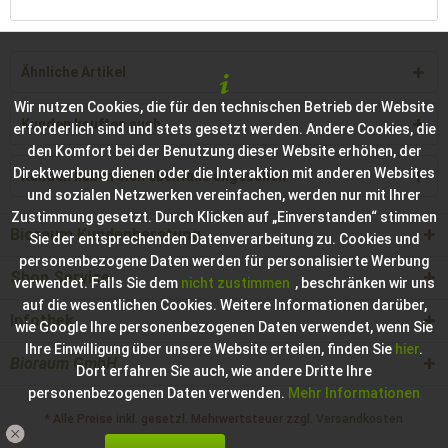
Ähnliche Artikel
Wir nutzen Cookies, die für den technischen Betrieb der Website
Kunden kauften auch
erforderlich sind und stets gesetzt werden. Andere Cookies, die
den Komfort bei der Benutzung dieser Website erhöhen, der
Direktwerbung dienen oder die Interaktion mit anderen Websites
Kunden haben sich ebenfalls angesehen
und sozialen Netzwerken vereinfachen, werden nur mit Ihrer
Zustimmung gesetzt. Durch Klicken auf „Einverstanden“ stimmen
Bioraum Kundenberatung
Sie der entsprechenden Datenverarbeitung zu. Cookies und
personenbezogene Daten werden für personalisierte Werbung
Shop Service
verwendet. Falls Sie dem
nicht zustimmen
, beschränken wir uns
auf die wesentlichen Cookies. Weitere Informationen darüber,
Infothek
wie Google Ihre personenbezogenen Daten verwendet, wenn Sie
Ihre Einwilligung über unsere Website erteilen, finden Sie
hier
.
Bioraum GmbH
Dort erfahren Sie auch, wie andere Dritte Ihre
personenbezogenen Daten verwenden.
Mehr Informationen
* Alle Preise inkl. gesetzl. Mehrwertsteuer zzgl.
Versandkosten