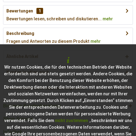
Bewertungen
1
Bewertungen lesen, schreiben und diskutieren...
mehr
Beschreibung
Fragen und Antworten zu diesem Produkt
mehr
Ähnliche Artikel
Wir nutzen Cookies, die für den technischen Betrieb der Website
Kunden kauften auch
erforderlich sind und stets gesetzt werden. Andere Cookies, die
den Komfort bei der Benutzung dieser Website erhöhen, der
Direktwerbung dienen oder die Interaktion mit anderen Websites
Kunden haben sich ebenfalls angesehen
und sozialen Netzwerken vereinfachen, werden nur mit Ihrer
Zustimmung gesetzt. Durch Klicken auf „Einverstanden“ stimmen
Bioraum Kundenberatung
Sie der entsprechenden Datenverarbeitung zu. Cookies und
personenbezogene Daten werden für personalisierte Werbung
Shop Service
verwendet. Falls Sie dem
nicht zustimmen
, beschränken wir uns
auf die wesentlichen Cookies. Weitere Informationen darüber,
Infothek
wie Google Ihre personenbezogenen Daten verwendet, wenn Sie