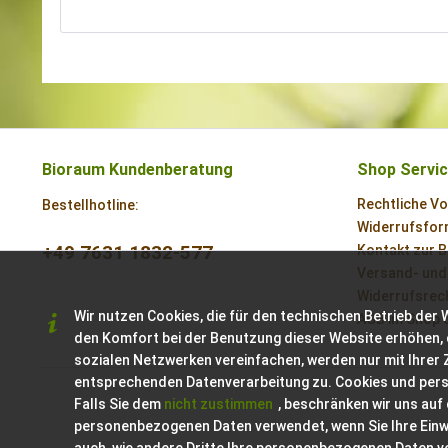
Bioraum Kundenberatung
Shop Servi
Rechtliche V
Bestellhotline:
Widerrufsform
+49 7631 1832-577
Kontakt zur 
Versand- und
Widerrufsrech
Wir nutzen Cookies, die für den technischen Betrieb der 
AGB im Shop 
den Komfort bei der Benutzung dieser Website erhöhen, 
sozialen Netzwerken vereinfachen, werden nur mit Ihrer
entsprechenden Datenverarbeitung zu. Cookies und per
Falls Sie dem
nicht zustimmen
, beschränken wir uns auf
personenbezogenen Daten verwendet, wenn Sie Ihre Einwil