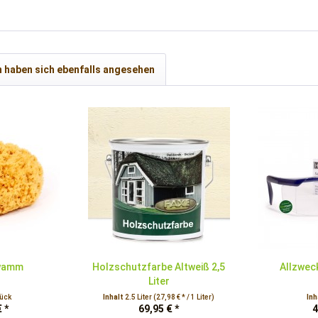
 haben sich ebenfalls angesehen
wamm
Holzschutzfarbe Altweiß 2,5
Allzweck
Liter
tück
Inhalt
2.5 Liter
(27,98 € * / 1 Liter)
Inh
 *
69,95 € *
4