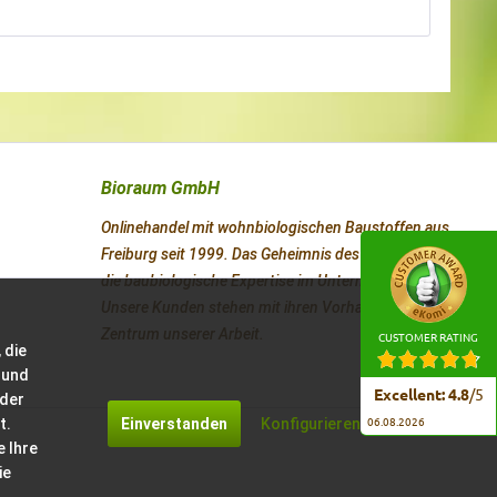
Bioraum GmbH
Onlinehandel mit wohnbiologischen Baustoffen aus
Freiburg seit 1999. Das Geheimnis des Erfolges ist
die baubiologische Expertise im Unternehmen.
Unsere Kunden stehen mit ihren Vorhaben im
Zentrum unserer Arbeit.
CUSTOMER RATING
 die
 und
Excellent
:
4.8
/
5
 der
t.
Einverstanden
Konfigurieren
06.08.2026
e Ihre
ie