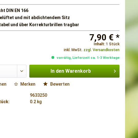
cht DIN EN 166
belüftet und mit abdichtendem Sitz
abel und über Korrekturbrillen tragbar
7,90 € *
Inhalt:
1 Stück
inkl. MwSt.
zzgl. Versandkosten
vorrätig, Lieferzeit ca. 1-3 Werktage
In den
Warenkorb
hen
Merken
Bewerten
9633250
tück:
0.2 kg