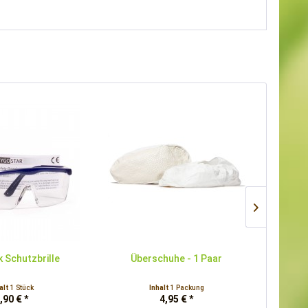
 Schutzbrille
Überschuhe - 1 Paar
Ab
alt
1 Stück
Inhalt
1 Packung
,90 € *
4,95 € *