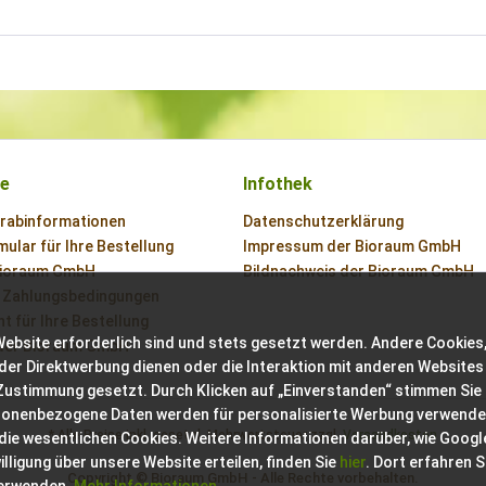
ce
Infothek
orabinformationen
Datenschutzerklärung
ular für Ihre Bestellung
Impressum der Bioraum GmbH
Bioraum GmbH
Bildnachweis der Bioraum GmbH
 Zahlungsbedingungen
t für Ihre Bestellung
Website erforderlich sind und stets gesetzt werden. Andere Cookies,
der Bioraum GmbH
der Direktwerbung dienen oder die Interaktion mit anderen Websites
 Zustimmung gesetzt. Durch Klicken auf „Einverstanden“ stimmen Sie
sonenbezogene Daten werden für personalisierte Werbung verwende
* Alle Preise inkl. gesetzl. Mehrwertsteuer zzgl.
Versandkosten
 die wesentlichen Cookies. Weitere Informationen darüber, wie Googl
ligung über unsere Website erteilen, finden Sie
hier
. Dort erfahren S
Copyright © Bioraum GmbH - Alle Rechte vorbehalten.