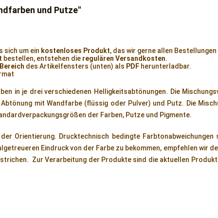
ndfarben und Putze"
s sich um ein
kostenloses Produkt
, das wir gerne allen Bestellungen
t
bestellen, entstehen die
regulären Versandkosten
.
Bereich
des Artikelfensters (unten) als
PDF
herunterladbar.
ormat
rben in je drei verschiedenen Helligkeitsabtönungen. Die Mischungs
 Abtönung mit Wandfarbe (flüssig oder Pulver) und Putz. Die Misc
Standardverpackungsgrößen der Farben, Putze und Pigmente.
in der Orientierung. Drucktechnisch bedingte Farbtonabweichungen
algetreueren Eindruck von der Farbe zu bekommen, empfehlen wir d
nstrichen. Zur Verarbeitung der Produkte sind die aktuellen Produk