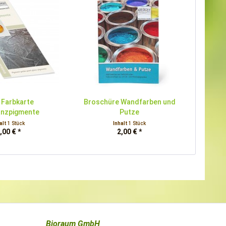
 Farbkarte
Broschüre Wandfarben und
anzpigmente
Putze
alt
1 Stück
Inhalt
1 Stück
,00 € *
2,00 € *
Bioraum GmbH