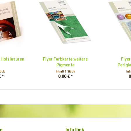
e Holzlasuren
Flyer Farbkarte weitere
Flyer
Pigmente
Perlgl
tück
Inhalt
1 Stück
Inh
 *
0,00 € *
0
ce
Infothek