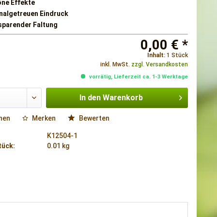
öne Effekte
inalgetreuen Eindruck
zsparender Faltung
0,00 € *
Inhalt:
1 Stück
inkl. MwSt.
zzgl. Versandkosten
vorrätig, Lieferzeit ca. 1-3 Werktage
In den
Warenkorb
hen
Merken
Bewerten
K12504-1
tück:
0.01 kg