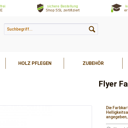
frei
sichere Bestellung
k
DE
Shop SSL zertifiziert
er
HOLZ PFLEGEN
ZUBEHÖR
Flyer F
Die Farbkar
Helligkeits
angegeben, 