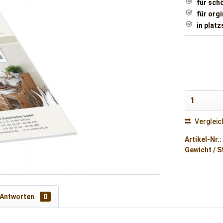
für sch
für org
in plat
Vergleic
Artikel-Nr.:
Gewicht / S
 Antworten
0