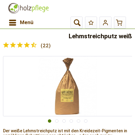
Menü
Lehmstreichputz weiß
(
22
)
Der weiße Lehmstreichputz ist mit den Kreidezeit-Pigmenten in