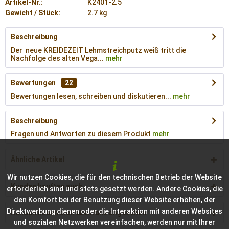
Artikel-Nr.:
K2401-2.5
Gewicht / Stück:
2.7 kg
Beschreibung
Der neue KREIDEZEIT Lehmstreichputz weiß tritt die
Nachfolge des alten Vega...
mehr
Bewertungen
22
Bewertungen lesen, schreiben und diskutieren...
mehr
Beschreibung
Fragen und Antworten zu diesem Produkt
mehr
Ähnliche Artikel
Wir nutzen Cookies, die für den technischen Betrieb der Website
Kunden kauften auch
erforderlich sind und stets gesetzt werden. Andere Cookies, die
den Komfort bei der Benutzung dieser Website erhöhen, der
Direktwerbung dienen oder die Interaktion mit anderen Websites
Kunden haben sich ebenfalls angesehen
und sozialen Netzwerken vereinfachen, werden nur mit Ihrer