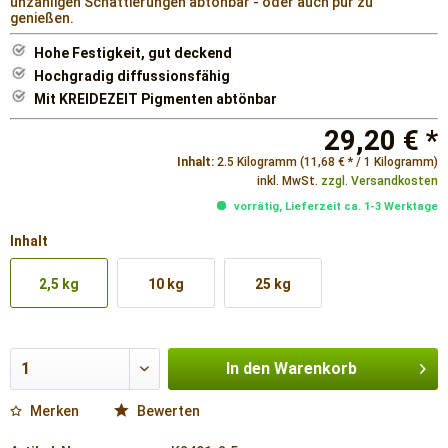
unzähligen Schattierungen abtönbar - oder auch pur zu
genießen.
Hohe Festigkeit, gut deckend
Hochgradig diffussionsfähig
Mit KREIDEZEIT Pigmenten abtönbar
29,20 € *
Inhalt:
2.5 Kilogramm (11,68 € * / 1 Kilogramm)
inkl. MwSt.
zzgl. Versandkosten
vorrätig, Lieferzeit ca. 1-3 Werktage
Inhalt
2,5 kg
10 kg
25 kg
In den
Warenkorb
Merken
Bewerten