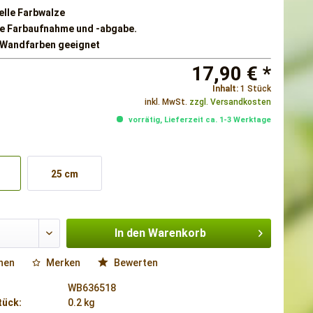
elle Farbwalze
e Farbaufnahme und -abgabe.
e Wandfarben geeignet
17,90 € *
Inhalt:
1 Stück
inkl. MwSt.
zzgl. Versandkosten
vorrätig, Lieferzeit ca. 1-3 Werktage
25 cm
In den
Warenkorb
hen
Merken
Bewerten
WB636518
tück:
0.2 kg