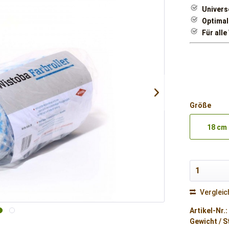
Univers
Optimal
Für all
Größe
18 cm
Vergleic
Artikel-Nr.:
Gewicht / S