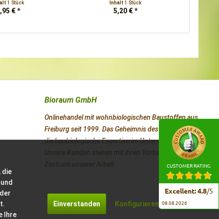
alt
1 Stück
Inhalt
1 Stück
,95 € *
5,20 € *
Bioraum GmbH
Onlinehandel mit wohnbiologischen Baustoffen aus
Freiburg seit 1999. Das Geheimnis des Erfolges ist
die baubiologische Expertise im Unternehmen.
Unsere Kunden stehen mit ihren Vorhaben im
Zentrum unserer Arbeit.
CUSTOMER RATING
 die
 und
Excellent
:
4.8
/
5
 der
t.
Einverstanden
Konfigurieren
08.08.2026
e Ihre