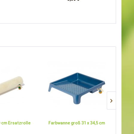
0 cm Ersatzrolle
Farbwanne groß 31 x 34,5 cm
Profi
Ke