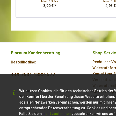
Inhalt
1 Stück
Inhalt
1 S
8,90 € *
4,95 €
Bioraum Kundenberatung
Shop Servi
Rechtliche V
Bestellhotline:
Widerrufsform
+49 7631 1832-577
Kontakt zur 
Versand- und
Widerrufsrech
Wir nutzen Cookies, die für den technischen Betrieb der 
AGB im Shop 
den Komfort bei der Benutzung dieser Website erhöhen, 
sozialen Netzwerken vereinfachen, werden nur mit Ihrer
entsprechenden Datenverarbeitung zu. Cookies und per
Falls Sie dem
nicht zustimmen
, beschränken wir uns auf