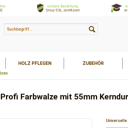
frei
sichere Bestellung
k
DE
Shop SSL zertifiziert
er
HOLZ PFLEGEN
ZUBEHÖR
lzen
Profi Farbwalze mit 55mm Kerndu
Universelle