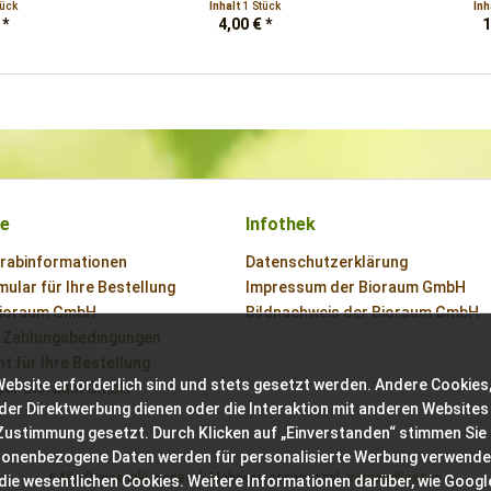
tück
Inhalt
1 Stück
Inh
 *
4,00 € *
1
ce
Infothek
orabinformationen
Datenschutzerklärung
ular für Ihre Bestellung
Impressum der Bioraum GmbH
Bioraum GmbH
Bildnachweis der Bioraum GmbH
 Zahlungsbedingungen
t für Ihre Bestellung
Website erforderlich sind und stets gesetzt werden. Andere Cookies,
der Bioraum GmbH
der Direktwerbung dienen oder die Interaktion mit anderen Websites
 Zustimmung gesetzt. Durch Klicken auf „Einverstanden“ stimmen Sie
sonenbezogene Daten werden für personalisierte Werbung verwende
* Alle Preise inkl. gesetzl. Mehrwertsteuer zzgl.
Versandkosten
 die wesentlichen Cookies. Weitere Informationen darüber, wie Googl