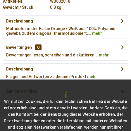
Artikel-Nr.:
WB632018
Gewicht / Stück:
0.3 kg
Beschreibung
Multicolor in der Farbe Orange / Weiß aus 100% Polyamid
gewebt, zudem diagonal thermofusioniert,...
mehr
Bewertungen
0
Bewertungen lesen, schreiben und diskutieren...
mehr
Beschreibung
Fragen und Antworten zu diesem Produkt
mehr
Ähnliche Artikel
Wir nutzen Cookies, die für den technischen Betrieb der Website
Kunden kauften auch
erforderlich sind und stets gesetzt werden. Andere Cookies, die
den Komfort bei der Benutzung dieser Website erhöhen, der
Direktwerbung dienen oder die Interaktion mit anderen Websites
Kunden haben sich ebenfalls angesehen
und sozialen Netzwerken vereinfachen, werden nur mit Ihrer