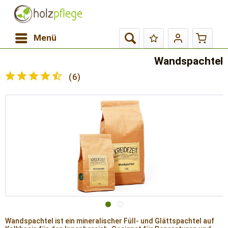
Menü
Wandspachtel
(
6
)
Wandspachtel ist ein mineralischer Füll- und Glättspachtel auf