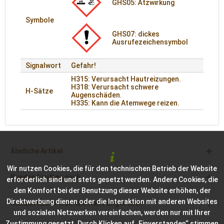
GHS05: Ätzwirkung
Symbole
GHS07: dickes
Ausrufezeichensymbol
Signalwort
Gefahr!
H315: Verursacht Hautreizungen.
H318: Verursacht schwere
H-Sätze
Augenschäden.
H335: Kann die Atemwege reizen.
Ähnliche Artikel
Wir nutzen Cookies, die für den technischen Betrieb der Website
Kunden kauften auch
erforderlich sind und stets gesetzt werden. Andere Cookies, die
den Komfort bei der Benutzung dieser Website erhöhen, der
Direktwerbung dienen oder die Interaktion mit anderen Websites
Kunden haben sich ebenfalls angesehen
und sozialen Netzwerken vereinfachen, werden nur mit Ihrer
Zustimmung gesetzt. Durch Klicken auf „Einverstanden“ stimmen