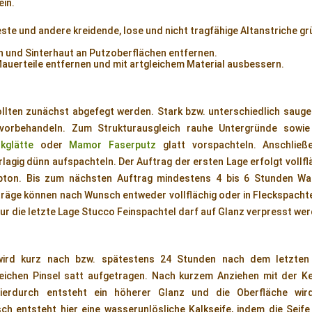
ein.
ste und andere kreidende, lose und nicht tragfähige Altanstriche gr
 und Sinterhaut an Putzoberflächen entfernen.
auerteile entfernen und mit artgleichem Material ausbessern.
lten zunächst abgefegt werden. Stark bzw. unterschiedlich saug
orbehandeln. Zum Strukturausgleich rauhe Untergründe sowie
lkglätte
oder
Mamor Faserputz
glatt vorspachteln. Anschlie
lagig dünn aufspachteln. Der Auftrag der ersten Lage erfolgt vollfl
ton. Bis zum nächsten Auftrag mindestens 4 bis 6 Stunden War
träge können nach Wunsch entweder vollflächig oder in Fleckspachte
Nur die letzte Lage Stucco Feinspachtel darf auf Glanz verpresst we
ird kurz nach bzw. spätestens 24 Stunden nach dem letzten
eichen Pinsel satt aufgetragen. Nach kurzem Anziehen mit der Kel
erdurch entsteht ein höherer Glanz und die Oberfläche wi
h entsteht hier eine wasserunlösliche Kalkseife, indem die Seife