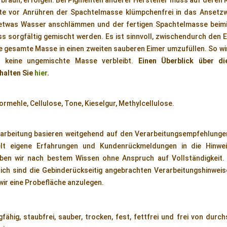
raun, erfolgen. Bei Pigmenten anderer Hersteller muss auf deren 
te vor Anrühren der Spachtelmasse klümpchenfrei in das Ansetzw
etwas Wasser anschlämmen und der fertigen Spachtelmasse beimi
 sorgfältig gemischt werden. Es ist sinnvoll, zwischendurch den 
ie gesamte Masse in einen zweiten sauberen Eimer umzufüllen. So wir
 keine ungemischte Masse verbleibt.
Einen Überblick über di
halten Sie
hier
.
mehle, Cellulose, Tone, Kieselgur, Methylcellulose.
arbeitung basieren weitgehend auf den Verarbeitungsempfehlungen
elt eigene Erfahrungen und Kundenrückmeldungen in die Hinwei
ben wir nach bestem Wissen ohne Anspruch auf Vollständigkeit. 
ch sind die Gebinderückseitig angebrachten Verarbeitungshinweise
wir eine Probefläche anzulegen.
ähig, staubfrei, sauber, trocken, fest, fettfrei und frei von dur