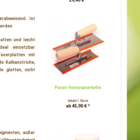
29,40 € *
rabweisend. Ist
werden.
atten und leicht
deal einsetzbar
aserplatten mit
e Kalkanstriche,
e glatten, nicht
Pavan Venezianerkelle
Inhalt
1 Stück
ab 45,90 € *
pigmenten, außer