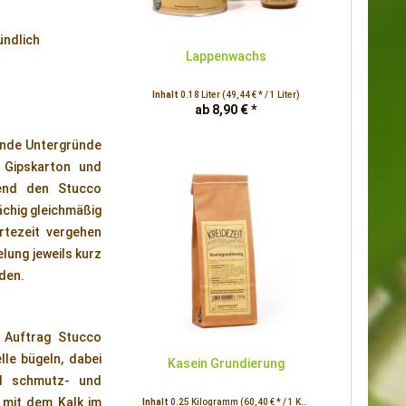
ündlich
Lappenwachs
Inhalt
0.18 Liter
(49,44 € * / 1 Liter)
ab 8,90 € *
ende Untergründe
 Gipskarton und
ßend den Stucco
ächig gleichmäßig
tezeit vergehen
lung jeweils kurz
rden.
 Auftrag Stucco
le bügeln, dabei
Kasein Grundierung
rd schmutz- und
 mit dem Kalk im
Inhalt
0.25 Kilogramm
(60,40 € * / 1 Kilogramm)