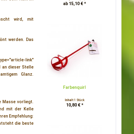
ab 15,10 € *
nscht wird, mit
tönt werden. Das
="article-link"
 an dieser Stelle
samtigem Glanz.
Farbenquirl
Inhalt
1 Stück
e Masse vorliegt.
10,80 € *
d mit der Kelle
ühren Empfehlung:
tsteht die beste