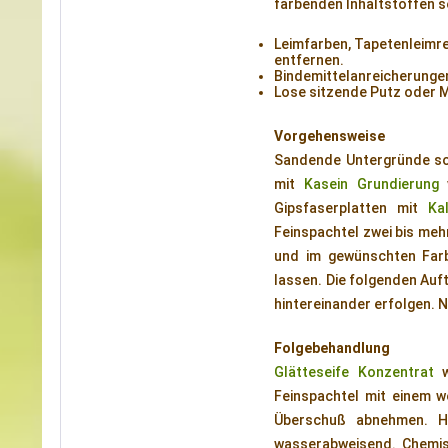
färbenden Inhaltstoffen s
Leimfarben, Tapetenleimre
entfernen.
Bindemittelanreicherungen
Lose sitzende Putz oder M
Vorgehensweise
Sandende Untergründe sol
mit
Kasein Grundierung
v
Gipsfaserplatten mit
Ka
Feinspachtel zwei bis mehr
und im gewünschten Farb
lassen. Die folgenden Auf
hintereinander erfolgen. 
Folgebehandlung
Glätteseife Konzentrat
w
Feinspachtel mit einem w
Überschuß abnehmen. Hi
wasserabweisend. Chemisc