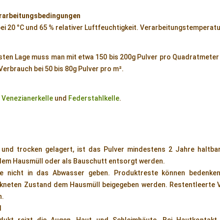
rarbeitungsbedingungen
ei 20 °C und 65 % relativer Luftfeuchtigkeit. Verarbeitungstemperatu
rsten Lage muss man mit etwa 150 bis 200g Pulver pro Quadratmeter 
Verbrauch bei 50 bis 80g Pulver pro m².
d
Venezianerkelle
und
Federstahlkelle
.
 und trocken gelagert, ist das Pulver mindestens 2 Jahre haltbar
dem Hausmüll oder als Bauschutt entsorgt werden.
e nicht in das Abwasser geben. Produktreste können bedenken
ckneten Zustand dem Hausmüll beigegeben werden. Restentleerte V
n.
d