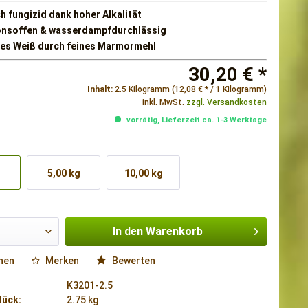
h fungizid dank hoher Alkalität
onsoffen & wasserdampfdurchlässig
ntes Weiß durch feines Marmormehl
30,20 € *
Inhalt:
2.5 Kilogramm (12,08 € * / 1 Kilogramm)
inkl. MwSt.
zzgl. Versandkosten
vorrätig, Lieferzeit ca. 1-3 Werktage
g
5,00 kg
10,00 kg
In den
Warenkorb
hen
Merken
Bewerten
K3201-2.5
tück:
2.75 kg