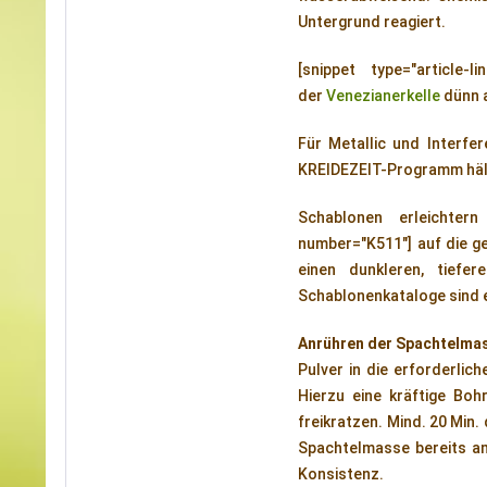
Untergrund reagiert.
[snippet type="article
der
Venezianerkelle
dünn a
Für Metallic und Interf
KREIDEZEIT-Programm hält 
Schablonen erleichtern
number="K511"] auf die ge
einen dunkleren, tiefe
Schablonenkataloge sind e
Anrühren der Spachtelma
Pulver in die erforderlic
Hierzu eine kräftige Bo
freikratzen. Mind. 20 Min
Spachtelmasse bereits am
Konsistenz.