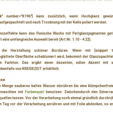
-link" number="K196"] kann zusätzlich, wenn Hochglanz gewü
ufgespachtelt und nach Trocknung mit der Kelle poliert werden.
erenzeffekte kann das Punische Wachs mit Perlglanzpigmenten ge
eine umfangreiche Auswahl bereit (Art.Nr. 1.10 - 4.22).
 die Herstellung schöner Bordüren. Wenn mit [snippet type
glättete Oberfläche schabloniert wird, bekommt der Glanzspachtel
ren Farbton. Das ergibt einen dezenten, edlen Akzent mit 
benfalls von KREIDEZEIT erhältlich.
sse
he Menge sauberes kaltes Wasser einrühren bis eine klümpchenfrei
hrmaschine mit
Farbenquirl
benutzen. Zwischendurch den Eimerran
. quellen lassen. Vor der Verarbeitung noch einmal gründlich durchr
 Tag vor der Verarbeitung anrühren und mit Folie abdecken, so en