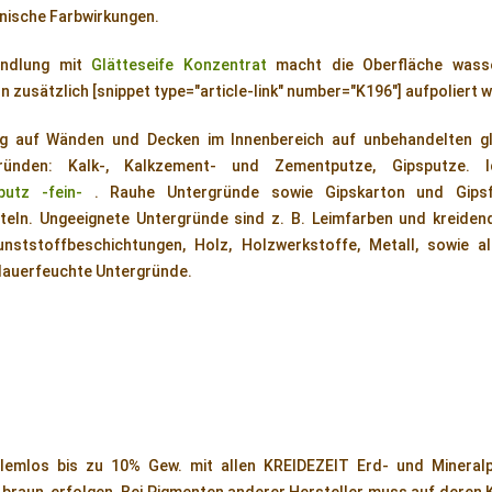
nische Farbwirkungen.
andlung mit
Glätteseife Konzentrat
macht die Oberfläche wasse
 zusätzlich [snippet type="article-link" number="K196"] aufpoliert 
ng auf Wänden und Decken im Innenbereich auf unbehandelten gl
ründen: Kalk-, Kalkzement- und Zementputze, Gipsputze. I
putz -fein-
. Rauhe Untergründe sowie Gipskarton und Gipsf
teln. Ungeeignete Untergründe sind z. B. Leimfarben und kreidend
unststoffbeschichtungen, Holz, Holzwerkstoffe, Metall, sowie all
dauerfeuchte Untergründe.
lemlos bis zu 10% Gew. mit allen KREIDEZEIT Erd- und Mineral