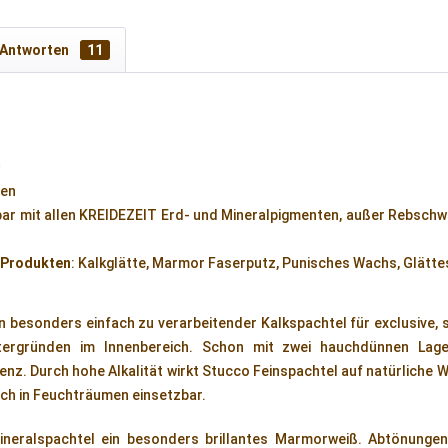
 Antworten
11
²
den
ar mit allen KREIDEZEIT Erd- und Mineralpigmenten, außer Rebschw
 Produkten
: Kalkglätte, Marmor Faserputz, Punisches Wachs, Glätte
in besonders einfach zu verarbeitender Kalkspachtel für exclusive, 
ntergründen im Innenbereich. Schon mit zwei hauchdünnen Lage
enz. Durch hohe Alkalität wirkt Stucco Feinspachtel auf natürliche W
ch in Feuchträumen einsetzbar.
Mineralspachtel ein besonders brillantes Marmorweiß. Abtönunge