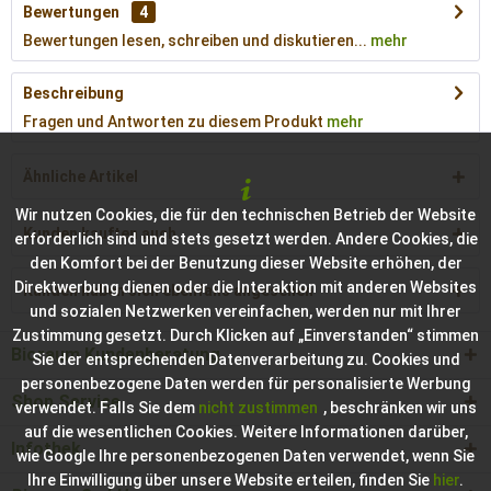
Bewertungen
4
Bewertungen lesen, schreiben und diskutieren...
mehr
Beschreibung
Fragen und Antworten zu diesem Produkt
mehr
Ähnliche Artikel
Wir nutzen Cookies, die für den technischen Betrieb der Website
Kunden kauften auch
erforderlich sind und stets gesetzt werden. Andere Cookies, die
den Komfort bei der Benutzung dieser Website erhöhen, der
Direktwerbung dienen oder die Interaktion mit anderen Websites
Kunden haben sich ebenfalls angesehen
und sozialen Netzwerken vereinfachen, werden nur mit Ihrer
Zustimmung gesetzt. Durch Klicken auf „Einverstanden“ stimmen
Bioraum Kundenberatung
Sie der entsprechenden Datenverarbeitung zu. Cookies und
personenbezogene Daten werden für personalisierte Werbung
Shop Service
verwendet. Falls Sie dem
nicht zustimmen
, beschränken wir uns
auf die wesentlichen Cookies. Weitere Informationen darüber,
Infothek
wie Google Ihre personenbezogenen Daten verwendet, wenn Sie
Ihre Einwilligung über unsere Website erteilen, finden Sie
hier
.