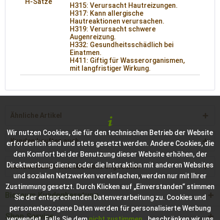
H-Sätze
H315: Verursacht Hautreizungen.
H317: Kann allergische
Hautreaktionen verursachen.
H319: Verursacht schwere
Augenreizung.
H332: Gesundheitsschädlich bei
Einatmen.
H411: Giftig für Wasserorganismen,
mit langfristiger Wirkung.
Ähnliche Artikel
Wir nutzen Cookies, die für den technischen Betrieb der Website
Kunden kauften auch
erforderlich sind und stets gesetzt werden. Andere Cookies, die
den Komfort bei der Benutzung dieser Website erhöhen, der
Direktwerbung dienen oder die Interaktion mit anderen Websites
Kunden haben sich ebenfalls angesehen
und sozialen Netzwerken vereinfachen, werden nur mit Ihrer
Zustimmung gesetzt. Durch Klicken auf „Einverstanden“ stimmen
Bioraum Kundenberatung
Sie der entsprechenden Datenverarbeitung zu. Cookies und
personenbezogene Daten werden für personalisierte Werbung
Shop Service
verwendet. Falls Sie dem
nicht zustimmen
, beschränken wir uns