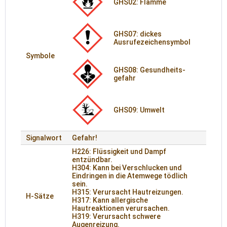
GHS02: Flamme
GHS07: dickes
Ausrufezeichensymbol
Symbole
GHS08: Gesund­heits­
gefahr
GHS09: Umwelt
Signalwort
Gefahr!
H226: Flüssigkeit und Dampf
entzündbar.
H304: Kann bei Verschlucken und
Eindringen in die Atemwege tödlich
sein.
H315: Verursacht Hautreizungen.
H-Sätze
H317: Kann allergische
Hautreaktionen verursachen.
H319: Verursacht schwere
Augenreizung.