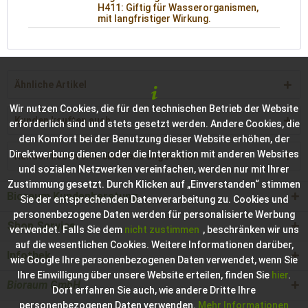
H411: Giftig für Wasserorganismen,
mit langfristiger Wirkung.
Ähnliche Artikel
Wir nutzen Cookies, die für den technischen Betrieb der Website
Kunden kauften auch
erforderlich sind und stets gesetzt werden. Andere Cookies, die
den Komfort bei der Benutzung dieser Website erhöhen, der
Direktwerbung dienen oder die Interaktion mit anderen Websites
Kunden haben sich ebenfalls angesehen
und sozialen Netzwerken vereinfachen, werden nur mit Ihrer
Zustimmung gesetzt. Durch Klicken auf „Einverstanden“ stimmen
Bioraum Kundenberatung
Sie der entsprechenden Datenverarbeitung zu. Cookies und
personenbezogene Daten werden für personalisierte Werbung
Shop Service
verwendet. Falls Sie dem
nicht zustimmen
, beschränken wir uns
auf die wesentlichen Cookies. Weitere Informationen darüber,
Infothek
wie Google Ihre personenbezogenen Daten verwendet, wenn Sie
Ihre Einwilligung über unsere Website erteilen, finden Sie
hier
.
Bioraum GmbH
Dort erfahren Sie auch, wie andere Dritte Ihre
personenbezogenen Daten verwenden.
Mehr Informationen