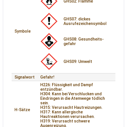
GHS02: Flamme
GHS07: dickes
Ausrufezeichensymbol
Symbole
GHS08: Gesund­heits­
gefahr
GHS09: Umwelt
Signalwort
Gefahr!
H226: Flüssigkeit und Dampf
entzündbar.
H304: Kann bei Verschlucken und
Eindringen in die Atemwege tödlich
sein.
H315: Verursacht Hautreizungen.
H-Sätze
H317: Kann allergische
Hautreaktionen verursachen.
H319: Verursacht schwere
Augenreizung.