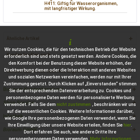
H411: Giftig für Wasserorganismen,
mit langfristiger Wirkung.
Ähnliche Artikel
Wir nutzen Cookies, die für den technischen Betrieb der Website
Kunden kauften auch
erforderlich sind und stets gesetzt werden. Andere Cookies, die
den Komfort bei der Benutzung dieser Website erhöhen, der
Direktwerbung dienen oder die Interaktion mit anderen Websites
Kunden haben sich ebenfalls angesehen
und sozialen Netzwerken vereinfachen, werden nur mit Ihrer
Zustimmung gesetzt. Durch Klicken auf „Einverstanden“ stimmen
Bioraum Kundenberatung
Sie der entsprechenden Datenverarbeitung zu. Cookies und
personenbezogene Daten werden für personalisierte Werbung
Shop Service
verwendet. Falls Sie dem
nicht zustimmen
, beschränken wir uns
auf die wesentlichen Cookies. Weitere Informationen darüber,
Infothek
wie Google Ihre personenbezogenen Daten verwendet, wenn Sie
Ihre Einwilligung über unsere Website erteilen, finden Sie
hier
.
Bioraum GmbH
Dort erfahren Sie auch, wie andere Dritte Ihre
personenbezogenen Daten verwenden.
Mehr Informationen