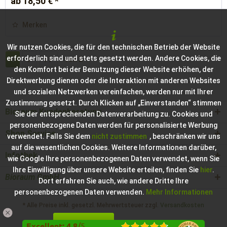
ab 18,50 € *
Merken
Wir nutzen Cookies, die für den technischen Betrieb der Website
erforderlich sind und stets gesetzt werden. Andere Cookies, die
1
von
2
den Komfort bei der Benutzung dieser Website erhöhen, der
Direktwerbung dienen oder die Interaktion mit anderen Websites
und sozialen Netzwerken vereinfachen, werden nur mit Ihrer
Zustimmung gesetzt. Durch Klicken auf „Einverstanden“ stimmen
Bioraum Kundenberatung
Sie der entsprechenden Datenverarbeitung zu. Cookies und
personenbezogene Daten werden für personalisierte Werbung
Shop Service
verwendet. Falls Sie dem
nicht zustimmen
, beschränken wir uns
auf die wesentlichen Cookies. Weitere Informationen darüber,
Infothek
wie Google Ihre personenbezogenen Daten verwendet, wenn Sie
Ihre Einwilligung über unsere Website erteilen, finden Sie
hier
.
Bioraum GmbH
Dort erfahren Sie auch, wie andere Dritte Ihre
personenbezogenen Daten verwenden.
Mehr Informationen
* Alle Preise inkl. gesetzl. Mehrwertsteuer zzgl.
Versandkosten
Einverstanden
Konfigurieren
Hilfe / Support
Kontakt zur Bioraum GmbH
Excellent
:
4.8
/
5