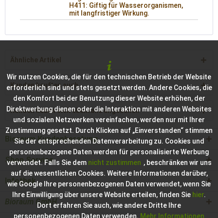
H411: Giftig für Wasserorganismen,
mit langfristiger Wirkung.
Ähnliche Artikel
Wir nutzen Cookies, die für den technischen Betrieb der Website
Kunden kauften auch
erforderlich sind und stets gesetzt werden. Andere Cookies, die
den Komfort bei der Benutzung dieser Website erhöhen, der
Direktwerbung dienen oder die Interaktion mit anderen Websites
Kunden haben sich ebenfalls angesehen
und sozialen Netzwerken vereinfachen, werden nur mit Ihrer
Zustimmung gesetzt. Durch Klicken auf „Einverstanden“ stimmen
Bioraum Kundenberatung
Sie der entsprechenden Datenverarbeitung zu. Cookies und
personenbezogene Daten werden für personalisierte Werbung
Shop Service
verwendet. Falls Sie dem
nicht zustimmen
, beschränken wir uns
auf die wesentlichen Cookies. Weitere Informationen darüber,
Infothek
wie Google Ihre personenbezogenen Daten verwendet, wenn Sie
Ihre Einwilligung über unsere Website erteilen, finden Sie
hier
.
Bioraum GmbH
Dort erfahren Sie auch, wie andere Dritte Ihre
personenbezogenen Daten verwenden.
Mehr Informationen