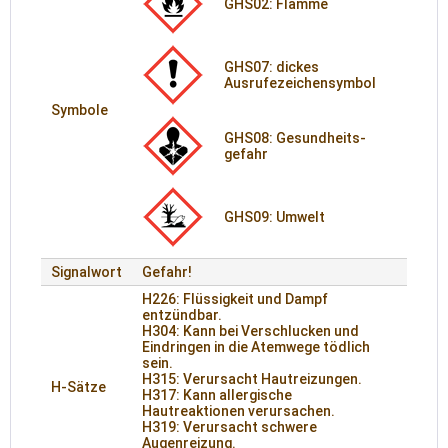
GHS02: Flamme
GHS07: dickes
Ausrufezeichensymbol
Symbole
GHS08: Gesund­heits­
gefahr
GHS09: Umwelt
Signalwort
Gefahr!
H226: Flüssigkeit und Dampf
entzündbar.
H304: Kann bei Verschlucken und
Eindringen in die Atemwege tödlich
sein.
H315: Verursacht Hautreizungen.
H-Sätze
H317: Kann allergische
Hautreaktionen verursachen.
H319: Verursacht schwere
Augenreizung.