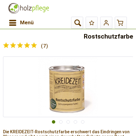
Menü
Rostschutzfarbe
(
7
)
Die KREIDEZEIT-Rostschutzfarbe erschwert das Eindringen von