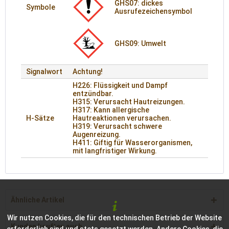
GHS07: dickes
Symbole
Ausrufezeichensymbol
GHS09: Umwelt
Signalwort
Achtung!
H226: Flüssigkeit und Dampf
entzündbar.
H315: Verursacht Hautreizungen.
H317: Kann allergische
H-Sätze
Hautreaktionen verursachen.
H319: Verursacht schwere
Augenreizung.
H411: Giftig für Wasserorganismen,
mit langfristiger Wirkung.
Ähnliche Artikel
Wir nutzen Cookies, die für den technischen Betrieb der Website
Kunden kauften auch