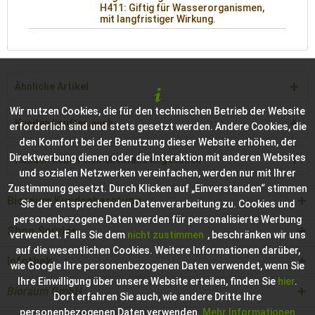
H411: Giftig für Wasserorganismen,
mit langfristiger Wirkung.
Ähnliche Artikel
Wir nutzen Cookies, die für den technischen Betrieb der Website
Kunden kauften auch
erforderlich sind und stets gesetzt werden. Andere Cookies, die
den Komfort bei der Benutzung dieser Website erhöhen, der
Direktwerbung dienen oder die Interaktion mit anderen Websites
Kunden haben sich ebenfalls angesehen
und sozialen Netzwerken vereinfachen, werden nur mit Ihrer
Zustimmung gesetzt. Durch Klicken auf „Einverstanden“ stimmen
Bioraum Kundenberatung
Sie der entsprechenden Datenverarbeitung zu. Cookies und
personenbezogene Daten werden für personalisierte Werbung
Shop Service
verwendet. Falls Sie dem
nicht zustimmen
, beschränken wir uns
auf die wesentlichen Cookies. Weitere Informationen darüber,
Infothek
wie Google Ihre personenbezogenen Daten verwendet, wenn Sie
Ihre Einwilligung über unsere Website erteilen, finden Sie
hier
.
Bioraum GmbH
Dort erfahren Sie auch, wie andere Dritte Ihre
personenbezogenen Daten verwenden.
Mehr Informationen