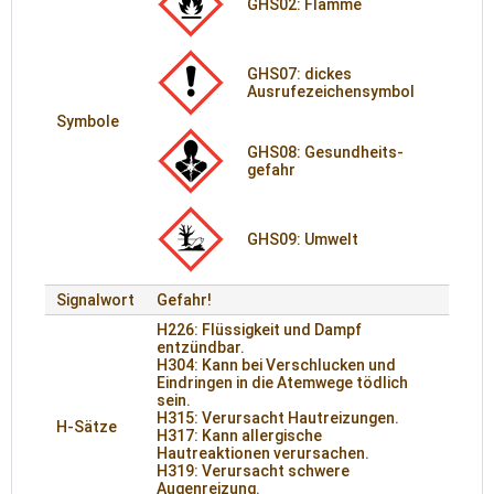
GHS02: Flamme
GHS07: dickes
Ausrufezeichensymbol
Symbole
GHS08: Gesund­heits­
gefahr
GHS09: Umwelt
Signalwort
Gefahr!
H226: Flüssigkeit und Dampf
entzündbar.
H304: Kann bei Verschlucken und
Eindringen in die Atemwege tödlich
sein.
H315: Verursacht Hautreizungen.
H-Sätze
H317: Kann allergische
Hautreaktionen verursachen.
H319: Verursacht schwere
Augenreizung.