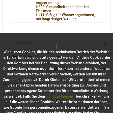
Augenreizung.
H332: Gesundheitsschädlich bei
Einatmen.
H411: Giftig für Wasserorganismen,
mit langfristiger Wirkung.
Ähnliche Artikel
Wir nutzen Cookies, die für den technischen Betrieb der Website
Kunden kauften auch
erforderlich sind und stets gesetzt werden. Andere Cookies, die
den Komfort bei der Benutzung dieser Website erhöhen, der
Direktwerbung dienen oder die Interaktion mit anderen Websites
Kunden haben sich ebenfalls angesehen
und sozialen Netzwerken vereinfachen, werden nur mit Ihrer
Zustimmung gesetzt. Durch Klicken auf „Einverstanden“ stimmen
Bioraum Kundenberatung
Sie der entsprechenden Datenverarbeitung zu. Cookies und
personenbezogene Daten werden für personalisierte Werbung
Shop Service
verwendet. Falls Sie dem
nicht zustimmen
, beschränken wir uns
auf die wesentlichen Cookies. Weitere Informationen darüber,
Infothek
wie Google Ihre personenbezogenen Daten verwendet, wenn Sie