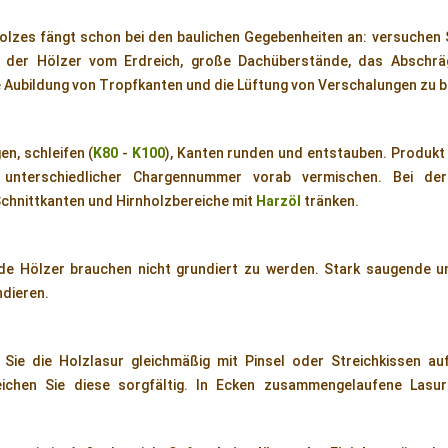
 Holzes fängt schon bei den baulichen Gegebenheiten an: versuchen 
g der Hölzer vom Erdreich, große Dachüberstände, das Abschrä
e Aubildung von Tropfkanten und die Lüftung von Verschalungen zu b
n, schleifen (
K80
-
K100
), Kanten runden und entstauben. Produkt
 unterschiedlicher Chargennummer vorab vermischen. Bei d
chnittkanten und Hirnholzbereiche mit
Harzöl
tränken.
e Hölzer brauchen nicht grundiert zu werden. Stark saugende u
dieren.
Sie die Holzlasur gleichmäßig mit Pinsel oder Streichkissen au
eichen Sie diese sorgfältig. In Ecken zusammengelaufene Lasu