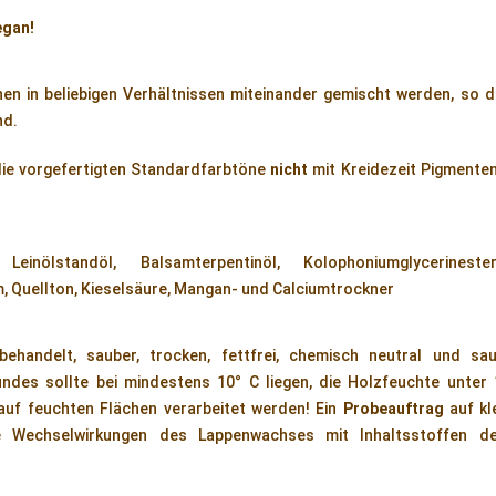
egan!
en in beliebigen Verhältnissen miteinander gemischt werden, so d
nd.
 die vorgefertigten Standardfarbtöne
nicht
mit Kreidezeit Pigmenten
 Leinölstandöl, Balsamterpentinöl, Kolophoniumglycerineste
, Quellton, Kieselsäure, Mangan- und Calciumtrockner
handelt, sauber, trocken, fettfrei, chemisch neutral und sau
des sollte bei mindestens 10° C liegen, die Holzfeuchte unter 
 auf feuchten Flächen verarbeitet werden! Ein
Probeauftrag
auf kl
 Wechselwirkungen des Lappenwachses mit Inhaltsstoffen d