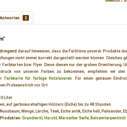
Gewicht / S
 Antworten
2
m"
dringend
darauf hinweisen, dass die Farbtöne unserer Produkte du
llungen nicht immer korrekt dargestellt werden können. Gleiches gil
r Farbkarten bzw. Flyer. Diese dienen nur der groben Orientierung. 
Eindruck von unseren Farben zu bekommen, empfehlen wir den
er
Farbkarte für farbige Holzlasuren
. Für einen genauen Eindruc
nen Probeanstrich vor Ort.
10 Liter
n, auf gerbsäurehaltigen Hölzern (Eiche) bis zu 48 Stunden
 Nussbaum, Wenge, Lärche, Teak, Eiche antik, Eiche hell, Palisander, 
 Produkten:
Grundieröl
,
Harzöl
,
Marseiller Seife
,
Balsamterpentinöl