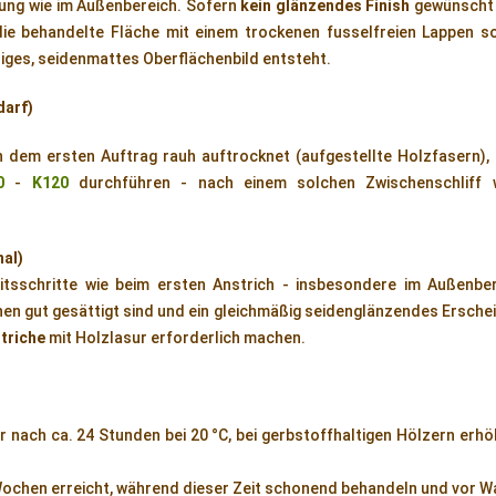
tung wie im Außenbereich. Sofern
kein glänzendes Finish
gewünscht i
 die behandelte Fläche mit einem trockenen fusselfreien Lappen s
ßiges, seidenmattes Oberflächenbild entsteht.
darf)
 dem ersten Auftrag rauh auftrocknet (aufgestellte Holzfasern), 
0
-
K120
durchführen - nach einem solchen Zwischenschliff w
nal)
itsschritte wie beim ersten Anstrich - insbesondere im Außenber
hen gut gesättigt sind und ein gleichmäßig seidenglänzendes Erschei
triche
mit Holzlasur erforderlich machen.
 nach ca. 24 Stunden bei 20 °C, bei gerbstoffhaltigen Hölzern erhöh
Wochen erreicht, während dieser Zeit schonend behandeln und vor 