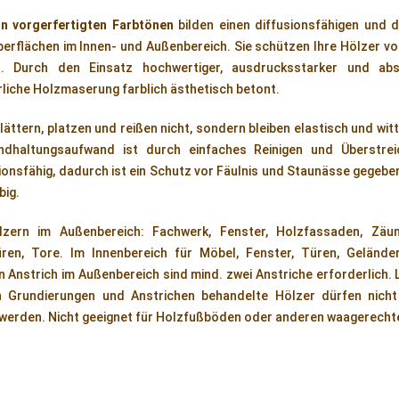
in vorgerfertigten Farbtönen
bilden einen diffusionsfähigen und d
erflächen im Innen- und Außenbereich. Sie schützen Ihre Hölzer vo
 Durch den Einsatz hochwertiger, ausdrucksstarker und abso
rliche Holzmaserung farblich ästhetisch betont.
ttern, platzen und reißen nicht, sondern bleiben elastisch und witt
andhaltungsaufwand ist durch einfaches Reinigen und Überstrei
onsfähig, dadurch ist ein Schutz vor Fäulnis und Staunässe gegeben. 
big.
lzern im Außenbereich: Fachwerk, Fenster, Holzfassaden, Zäun
üren, Tore. Im Innenbereich für Möbel, Fenster, Türen, Geländer
n Anstrich im Außenbereich sind mind. zwei Anstriche erforderlich. 
n Grundierungen und Anstrichen behandelte Hölzer dürfen nich
 werden. Nicht geeignet für Holzfußböden oder anderen waagerecht