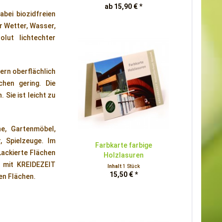
ab 15,90 € *
abei biozidfreien
r Wetter, Wasser,
lut lichtechter
ern oberflächlich
chen gering. Die
Sie ist leicht zu
e, Gartenmöbel,
, Spielzeuge. Im
Farbkarte farbige
Lackierte Flächen
Holzlasuren
t mit KREIDEZEIT
Inhalt
1 Stück
15,50 € *
en Flächen.