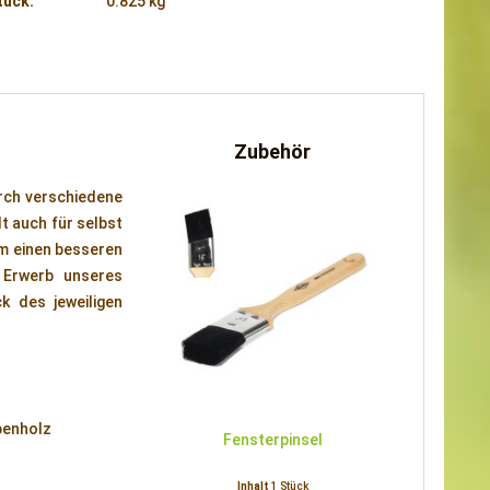
tück:
0.825 kg
Zubehör
rch verschiedene
t auch für selbst
Um einen besseren
 Erwerb unseres
k des jeweiligen
Ebenholz
Fensterpinsel
Inhalt
1 Stück