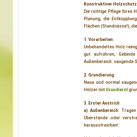
Konstruktiver Holzschutz
Die richtige Pflege Ihres
Planung, die Entkopplun
Flächen (Standnässe!), di
1. Vorarbeiten
Unbehandeltes Holz reinige
gut aufrühren, Gebinde
Außenbereich: saugende S
2. Grundierung
Neue und normal saugend
Hölzer mit
Grundieröl
grun
3.
Erster Anstrich
a) Außenbereich:
Tragen 
Überstände oder verstr
herausstreichen!