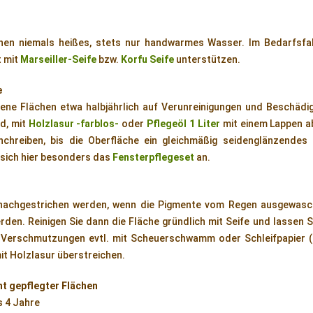
en niemals heißes, stets nur handwarmes Wasser. Im Bedarfsfal
t mit
Marseiller-Seife
bzw.
Korfu Seife
unterstützen.
e
hene Flächen etwa halbjährlich auf Verunreinigungen und Beschädi
d, mit
Holzlasur -farblos-
oder
Pflegeöl 1 Liter
mit einem Lappen ab
chreiben, bis die Oberfläche ein gleichmäßig seidenglänzendes 
t sich hier besonders das
Fensterpflegeset
an.
nachgestrichen werden, wenn die Pigmente vom Regen ausgewasc
den. Reinigen Sie dann die Fläche gründlich mit Seife und lassen Si
 Verschmutzungen evtl. mit Scheuerschwamm oder Schleifpapier (
it Holzlasur überstreichen.
ht gepflegter Flächen
s 4 Jahre