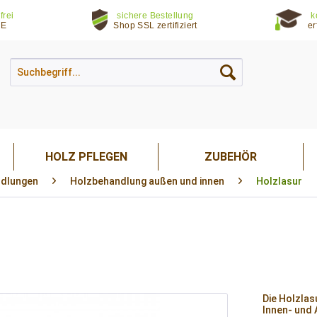
frei
sichere Bestellung
k
DE
Shop SSL zertifiziert
er
HOLZ PFLEGEN
ZUBEHÖR
dlungen
Holzbehandlung außen und innen
Holzlasur
Die Holzlas
Innen- und 