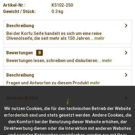
Artikel-Nr.:
K5102-250
Gewicht / Stück:
0.3 kg
Beschreibung
Bei der Korfu Seife handelt es sich um eine reine
Olivenölseife, die seit mehr als 150 Jahren...
mehr
Bewertungen
8
Bewertungen lesen, schreiben und diskutieren...
mehr
Beschreibung
Fragen und Antworten zu diesem Produkt
mehr
Ähnliche Artikel
Wir nutzen Cookies, die für den technischen Betrieb der Website
Kunden kauften auch
erforderlich sind und stets gesetzt werden. Andere Cookies, die
den Komfort bei der Benutzung dieser Website erhöhen, der
Direktwerbung dienen oder die Interaktion mit anderen Websites
Kunden haben sich ebenfalls angesehen