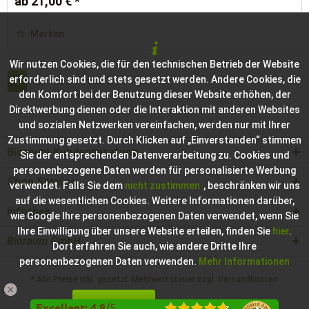
ab 21,00 € *
Merken
Wir nutzen Cookies, die für den technischen Betrieb der Website
erforderlich sind und stets gesetzt werden. Andere Cookies, die
1
von
2
den Komfort bei der Benutzung dieser Website erhöhen, der
Direktwerbung dienen oder die Interaktion mit anderen Websites
und sozialen Netzwerken vereinfachen, werden nur mit Ihrer
Zustimmung gesetzt. Durch Klicken auf „Einverstanden“ stimmen
Bioraum Kundenberatung
Sie der entsprechenden Datenverarbeitung zu. Cookies und
personenbezogene Daten werden für personalisierte Werbung
Shop Service
verwendet. Falls Sie dem
nicht zustimmen
, beschränken wir uns
auf die wesentlichen Cookies. Weitere Informationen darüber,
Infothek
wie Google Ihre personenbezogenen Daten verwendet, wenn Sie
Ihre Einwilligung über unsere Website erteilen, finden Sie
hier
.
Bioraum GmbH
Dort erfahren Sie auch, wie andere Dritte Ihre
personenbezogenen Daten verwenden.
Mehr Informationen
* Alle Preise inkl. gesetzl. Mehrwertsteuer zzgl.
Versandkosten
Einverstanden
Konfigurieren
Hilfe / Support
Kontakt zur Bioraum GmbH
Excellent
:
4.8
/
5