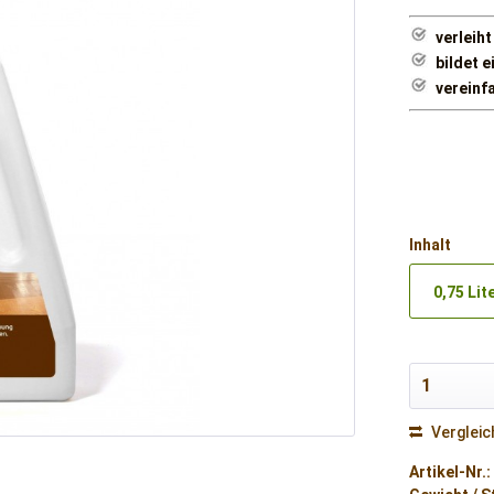
verleih
bildet 
vereinf
Inhalt
0,75 Lit
Vergleic
Artikel-Nr.: