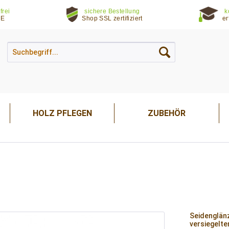
frei
sichere Bestellung
k
DE
Shop SSL zertifiziert
er
HOLZ PFLEGEN
ZUBEHÖR
Seidenglänz
versiegelte