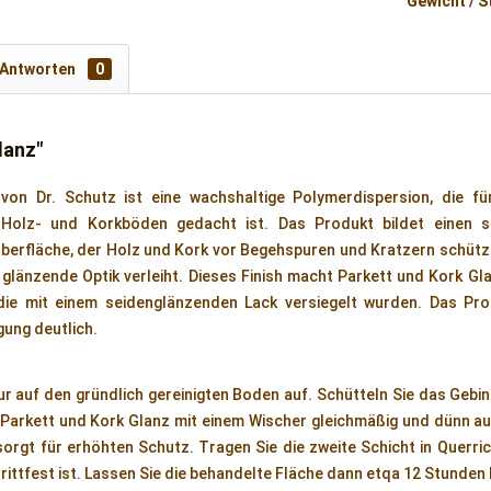
Gewicht / S
 Antworten
0
lanz"
von Dr. Schutz ist eine wachshaltige Polymerdispersion, die fü
 Holz- und Korkböden gedacht ist. Das Produkt bildet einen s
oberfläche, der Holz und Kork vor Begehspuren und Kratzern schüt
 glänzende Optik verleiht. Dieses Finish macht Parkett und Kork G
die mit einem seidenglänzenden Lack versiegelt wurden. Das Pro
gung deutlich.
r auf den gründlich gereinigten Boden auf. Schütteln Sie das Gebin
 Parkett und Kork Glanz mit einem Wischer gleichmäßig und dünn a
 sorgt für erhöhten Schutz. Tragen Sie die zweite Schicht in Querri
trittfest ist. Lassen Sie die behandelte Fläche dann etqa 12 Stunden