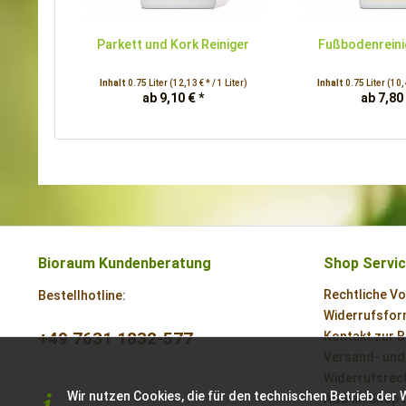
Parkett und Kork Reiniger
Fußbodenreini
Inhalt
0.75 Liter
(12,13 € * / 1 Liter)
Inhalt
0.75 Liter
(10,4
ab 9,10 € *
ab 7,80 
Bioraum Kundenberatung
Shop Servi
Rechtliche V
Bestellhotline:
Widerrufsform
+49 7631 1832-577
Kontakt zur 
Versand- und
Widerrufsrech
Wir nutzen Cookies, die für den technischen Betrieb der 
AGB im Shop 