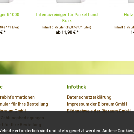
ger R1000
Intensivreiniger für Parkett und
Holz 
Kork
0 € * / 1 Liter)
Inhalt
0.75 Liter
(15,87 € * / 1 Liter)
Inhalt
0.75 Li
€ *
ab 11,90 € *
1
ce
Infothek
orabinformationen
Datenschutzerklärung
ular für Ihre Bestellung
Impressum der Bioraum GmbH
Bioraum GmbH
Bildnachweis der Bioraum GmbH
 Zahlungsbedingungen
t für Ihre Bestellung
Website erforderlich sind und stets gesetzt werden. Andere Cookies,
der Bioraum GmbH