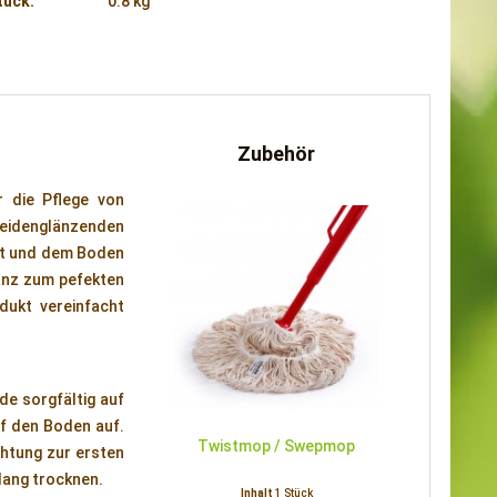
tück:
0.8 kg
Zubehör
r die Pflege von
eidenglänzenden
zt und dem Boden
lanz zum pefekten
dukt vereinfacht
de sorgfältig auf
uf den Boden auf.
Twistmop / Swepmop
chtung zur ersten
 lang trocknen.
Inhalt
1 Stück