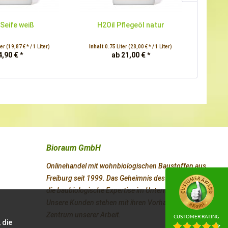
Seife weiß
H2Oil Pflegeöl natur
H2
ter
(19,87 € * / 1 Liter)
Inhalt
0.75 Liter
(28,00 € * / 1 Liter)
Inhalt
4,90 € *
ab 21,00 € *
Bioraum GmbH
Onlinehandel mit wohnbiologischen Baustoffen aus
Freiburg seit 1999. Das Geheimnis des Erfolges ist
die baubiologische Expertise im Unternehmen.
Unsere Kunden stehen mit ihren Vorhaben im
Zentrum unserer Arbeit.
CUSTOMER RATING
 die