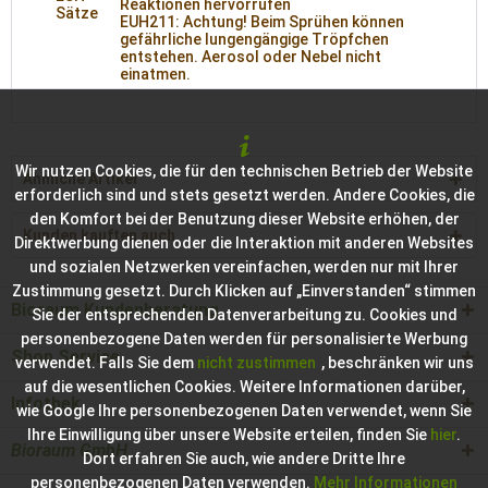
Reaktionen hervorrufen
Sätze
EUH211: Achtung! Beim Sprühen können
gefährliche lungengängige Tröpfchen
entstehen. Aerosol oder Nebel nicht
einatmen.
Wir nutzen Cookies, die für den technischen Betrieb der Website
Ähnliche Artikel
erforderlich sind und stets gesetzt werden. Andere Cookies, die
den Komfort bei der Benutzung dieser Website erhöhen, der
Kunden kauften auch
Direktwerbung dienen oder die Interaktion mit anderen Websites
und sozialen Netzwerken vereinfachen, werden nur mit Ihrer
Zustimmung gesetzt. Durch Klicken auf „Einverstanden“ stimmen
Bioraum Kundenberatung
Sie der entsprechenden Datenverarbeitung zu. Cookies und
personenbezogene Daten werden für personalisierte Werbung
Shop Service
verwendet. Falls Sie dem
nicht zustimmen
, beschränken wir uns
auf die wesentlichen Cookies. Weitere Informationen darüber,
Infothek
wie Google Ihre personenbezogenen Daten verwendet, wenn Sie
Ihre Einwilligung über unsere Website erteilen, finden Sie
hier
.
Bioraum GmbH
Dort erfahren Sie auch, wie andere Dritte Ihre
personenbezogenen Daten verwenden.
Mehr Informationen