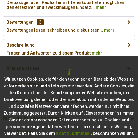
Die passgenauen Padhalter mit Teleskopstiel ermöglichen
den effektiven und zweckmäßigen Einsatz...
mehr
Bewertungen
3
Bewertungen lesen, schreiben und diskutieren...
mehr
Beschreibung
Fragen und Antworten zu diesem Produkt
mehr
Ähnliche Artikel
Wir nutzen Cookies, die für den technischen Betrieb der Website
Kunden kauften auch
erforderlich sind und stets gesetzt werden. Andere Cookies, die
den Komfort bei der Benutzung dieser Website erhöhen, der
Direktwerbung dienen oder die Interaktion mit anderen Websites
Kunden haben sich ebenfalls angesehen
und sozialen Netzwerken vereinfachen, werden nur mit Ihrer
Zustimmung gesetzt. Durch Klicken auf „Einverstanden“ stimmen
Bioraum Kundenberatung
Sie der entsprechenden Datenverarbeitung zu. Cookies und
personenbezogene Daten werden für personalisierte Werbung
Shop Service
verwendet. Falls Sie dem
nicht zustimmen
, beschränken wir uns