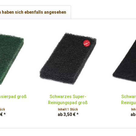
 haben sich ebenfalls angesehen
sierpad groß
Schwarzes Super-
Schwar
Reinigungspad groß
Reinig
tück
Inhalt
1 Stück
Inh
€ *
ab 3,50 € *
ab