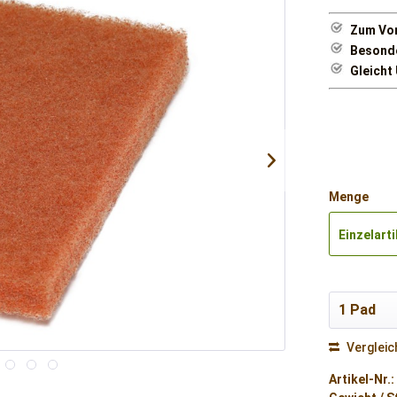
Zum Vor
Besonde
Gleicht
Menge
Einzelarti
Vergleic
Artikel-Nr.: