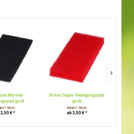
zes Normal-
Rotes Super-Reinigungspad
Braune
ungspad groß
groß
alt
1 Stück
Inhalt
1 Stück
 2,50 € *
ab 3,50 € *