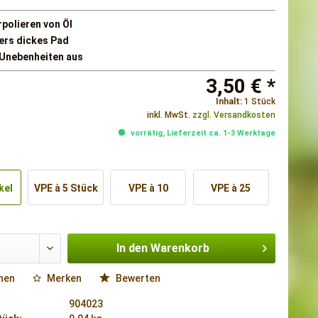
polieren von Öl
rs dickes Pad
 Unebenheiten aus
3,50 € *
Inhalt:
1 Stück
inkl. MwSt.
zzgl. Versandkosten
vorrätig, Lieferzeit ca. 1-3 Werktage
kel
VPE à 5 Stück
VPE à 10
VPE à 25
Stück
Stück
In den
Warenkorb
hen
Merken
Bewerten
904023