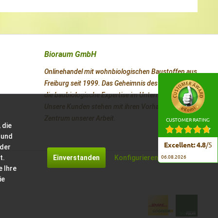
Bioraum GmbH
Onlinehandel mit wohnbiologischen Baustoffen aus
Freiburg seit 1999. Das Geheimnis des Erfolges ist
die baubiologische Expertise im Unternehmen.
Unsere Kunden stehen mit ihren Vorhaben im
Zentrum unserer Arbeit.
CUSTOMER RATING
 die
 und
Excellent
:
4.8
/
5
 der
t.
Einverstanden
Konfigurieren
06.08.2026
e Ihre
ie