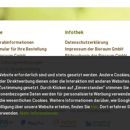
ce
Infothek
orabinformationen
Datenschutzerklärung
ular für Ihre Bestellung
Impressum der Bioraum GmbH
Bioraum GmbH
Bildnachweis der Bioraum GmbH
 Zahlungsbedingungen
t für Ihre Bestellung
Website erforderlich sind und stets gesetzt werden. Andere Cookies,
der Bioraum GmbH
der Direktwerbung dienen oder die Interaktion mit anderen Websites
 Zustimmung gesetzt. Durch Klicken auf „Einverstanden“ stimmen Sie
sonenbezogene Daten werden für personalisierte Werbung verwende
* Alle Preise inkl. gesetzl. Mehrwertsteuer zzgl.
Versandkosten
 die wesentlichen Cookies. Weitere Informationen darüber, wie Googl
ligung über unsere Website erteilen, finden Sie
hier
. Dort erfahren S
Copyright © Bioraum GmbH - Alle Rechte vorbehalten.
verwenden.
Mehr Informationen