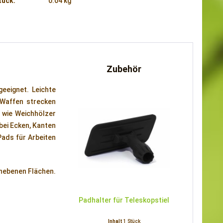
tück:
0.04 kg
Zubehör
geeignet. Leichte
 Waffen strecken
 wie Weichhölzer
bei Ecken, Kanten
Pads für Arbeiten
unebenen Flächen.
Padhalter für Teleskopstiel
Inhalt
1 Stück