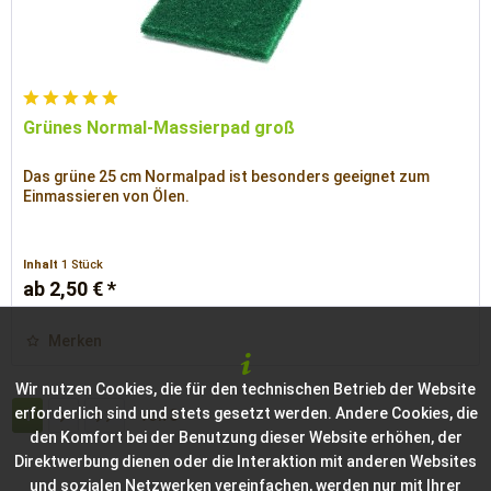
Grünes Normal-Massierpad groß
Das grüne 25 cm Normalpad ist besonders geeignet zum
Einmassieren von Ölen.
Inhalt
1 Stück
ab 2,50 € *
Merken
Wir nutzen Cookies, die für den technischen Betrieb der Website
erforderlich sind und stets gesetzt werden. Andere Cookies, die
1
von
3
den Komfort bei der Benutzung dieser Website erhöhen, der
Direktwerbung dienen oder die Interaktion mit anderen Websites
und sozialen Netzwerken vereinfachen, werden nur mit Ihrer