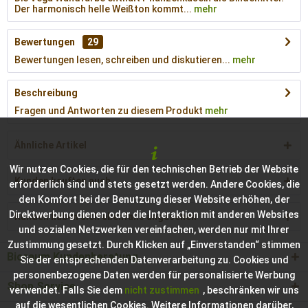
Der harmonisch helle Weißton kommt...
mehr
Bewertungen
29
Bewertungen lesen, schreiben und diskutieren...
mehr
Beschreibung
Fragen und Antworten zu diesem Produkt
mehr
Ähnliche Artikel
Wir nutzen Cookies, die für den technischen Betrieb der Website
Kunden kauften auch
erforderlich sind und stets gesetzt werden. Andere Cookies, die
den Komfort bei der Benutzung dieser Website erhöhen, der
Direktwerbung dienen oder die Interaktion mit anderen Websites
Kunden haben sich ebenfalls angesehen
und sozialen Netzwerken vereinfachen, werden nur mit Ihrer
Zustimmung gesetzt. Durch Klicken auf „Einverstanden“ stimmen
Bioraum Kundenberatung
Sie der entsprechenden Datenverarbeitung zu. Cookies und
personenbezogene Daten werden für personalisierte Werbung
Shop Service
verwendet. Falls Sie dem
nicht zustimmen
, beschränken wir uns
auf die wesentlichen Cookies. Weitere Informationen darüber,