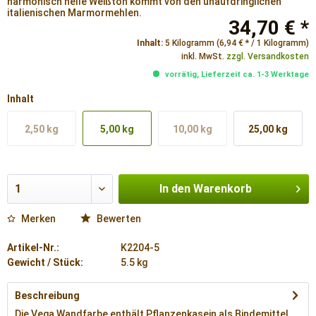
harmonisch helle Weißton kommt von den unaufdringlichen
italienischen Marmormehlen.
34,70 € *
Inhalt:
5 Kilogramm (6,94 € * / 1 Kilogramm)
inkl. MwSt.
zzgl. Versandkosten
vorrätig, Lieferzeit ca. 1-3 Werktage
Inhalt
2,50 kg
5,00 kg
10,00 kg
25,00 kg
In den
Warenkorb
Merken
Bewerten
Artikel-Nr.:
K2204-5
Gewicht / Stück:
5.5 kg
Beschreibung
Die Vega Wandfarbe enthält Pflanzenkasein als Bindemittel.