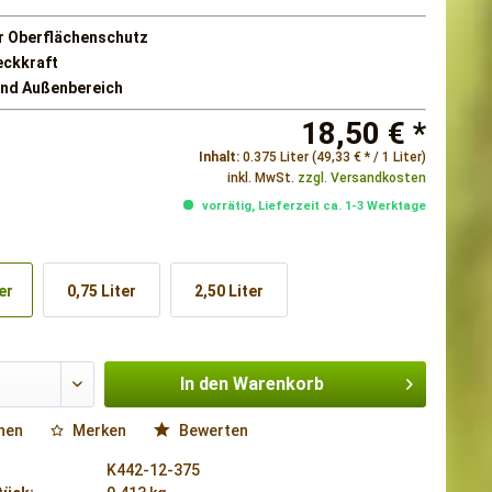
r Oberflächenschutz
ckkraft
und Außenbereich
18,50 € *
Inhalt:
0.375 Liter (49,33 € * / 1 Liter)
inkl. MwSt.
zzgl. Versandkosten
vorrätig, Lieferzeit ca. 1-3 Werktage
er
0,75 Liter
2,50 Liter
In den
Warenkorb
hen
Merken
Bewerten
K442-12-375