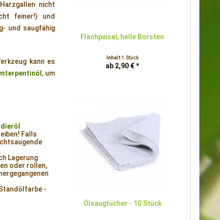
Harzgallen nicht
ht feiner!) und
ag- und saugfähig
Flachpinsel, helle Borsten
Inhalt
1 Stück
erkzeug kann es
ab 2,90 € *
mterpentinöl
, um
dieröl
eiben! Falls
Nichtsaugende
rch Lagerung
en oder rollen,
orhergegangenen
Standölfarbe -
Ölsaugtücher - 10 Stück