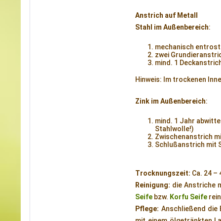
Anstrich auf Metall
Stahl im Außenbereich
:
mechanisch entroste
zwei Grundieranstri
mind. 1 Deckanstric
Hinweis: Im trockenen Inn
Zink im Außenbereich
:
mind. 1 Jahr abwitt
Stahlwolle!)
Zwischenanstrich mi
Schlußanstrich mit 
Trocknungszeit:
Ca. 24 – 
Reinigung:
die Anstriche 
Seife
bzw.
Korfu Seife
rein
Pflege:
Anschließend die B
mit einem ölgetränkten L