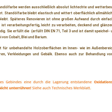
andölfarbe werden ausschließlich absolut lichtechte und wetterbe
. Standölfarbe bleibt elastisch und wittert oberflächlich allmählic
 bleibt. Späteres Renovieren ist ohne großen Aufwand durch einfa
 ist verarbeitungsfertig, leicht zu verarbeiten, deckend und glänze
g. Sie erfüllt die (erfüllt DIN EN 71, Teil 3 und ist damit speichel
i von Cobalt, Blei und Barium.
t für unbehandelte Holzoberflächen im Innen- wie im Außenbereic
ren, Verkleidungen und Gebälk. Ebenso auch zur Behandlung vo
des Gebindes eine durch die Lagerung entstandene 
Oxidation
Nicht unterrühren!
 Siehe auch Technisches Merkblatt.