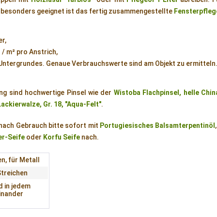
besonders geeignet ist das fertig zusammengestellte
Fensterpfleg
er,
r / m² pro Anstrich,
 Untergrundes. Genaue Verbrauchswerte sind am Objekt zu ermitteln
ng sind hochwertige Pinsel wie der
Wistoba Flachpinsel, helle Chi
Lackierwalze, Gr. 18, "Aqua-Felt"
.
 nach Gebrauch bitte sofort mit
Portugiesisches Balsamterpentinöl
er-Seife
oder
Korfu Seife
nach.
en, für Metall
Streichen
d in jedem
inander