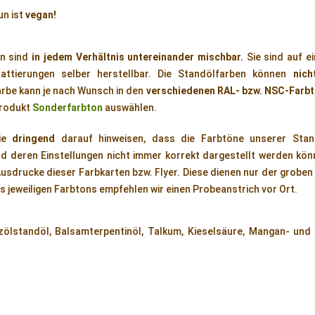
un ist
vegan!
n sind
in jedem Verhältnis untereinander mischbar.
Sie sind auf e
attierungen selber herstellbar. Die Standölfarben können
nich
rbe kann je nach Wunsch in den
verschiedenen RAL- bzw. NSC-Farb
Produkt
Sonderfarbton
auswählen.
Sie
dringend
darauf hinweisen, dass die Farbtöne unserer Stan
 deren Einstellungen nicht immer korrekt dargestellt werden könn
Ausdrucke dieser Farbkarten bzw. Flyer. Diese dienen nur der groben 
s jeweiligen Farbtons empfehlen wir einen Probeanstrich vor Ort.
lzölstandöl, Balsamterpentinöl, Talkum, Kieselsäure, Mangan- und