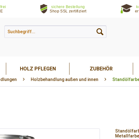
frei
sichere Bestellung
k
DE
Shop SSL zertifiziert
er
HOLZ PFLEGEN
ZUBEHÖR
dlungen
Holzbehandlung außen und innen
Standölfarbe
Standölfarb
Metallfarbe