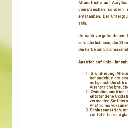
Altanstriche auf Acrylha
überstreichen sondern e
entstauben. Der Untergrun
sein.
Je nach vorgefundenem 
erforderlich sein, die St
die Farbe um 5 bis maxima
Anstrich auf Holz - Innen
Grundierung
: Alle
behandeln, nicht ei
nötig nach Durchtro
Altanstriche brauch
Zwischenanstrich
:
entstandene Oxidati
vermeiden Sie Übers
Anstriches vorzune
Schlussanstrich
: m
vollfett- für eine g