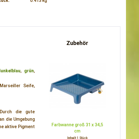
tück:
0.413 kg
Zubehör
dunkelblau
,
grün
,
arseiller Seife,
 Durch die gute
n an die Umgebung
Farbwanne groß 31 x 34,5
ne aktive Pigment
cm
Inhalt
1 Stück