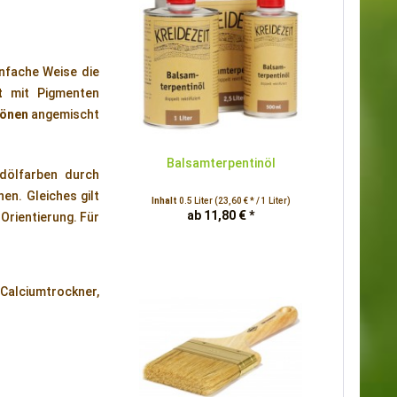
infache Weise die
t
mit Pigmenten
tönen
angemischt
Balsamterpentinöl
dölfarben durch
en. Gleiches gilt
Inhalt
0.5 Liter
(23,60 € * / 1 Liter)
ab 11,80 € *
Orientierung. Für
 Calciumtrockner,