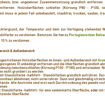
rzbasis, bzw. ungewisser Zusammensetzung gründlich entfernen. 
ntfernen. Holzoberflächen schleifen (Körnung P80 - P100, nic
d muss in jedem Fall unbehandelt, staubfrei, trocken, sauber, tr
Untergrund, der Temperatur und dem zur Verfügung stehenden W
andölfarbe zu verdünnen. Benutzen Sie hierzu
Portugiesisches Balsa
l 10 % zu verdünnen.
bereich & Außenbereich
 ungestrichenen Holzoberflächen im Innen- und Außenbereich mit
Grun
ngezogenes Öl unbedingt entfernen und die Oberflächen gründlich abr
cknung zwischenschleifen (Körnung P150 - P180) und entstauben. 
en nicht grundiert zu werden.
 mit Standölfarbe -halbfett-: Standölfarben gründlich aufrühren. Du
onshaut abnehmen, nicht unterrühren. Dünn und gleichmäßig streich
tände. Alle Anstriche sind erst nach Durchtrocknung des jeweils v
hmen.
it Standölfarbe -halbfett- für eine seidenmatte Oberfläche,
oder
mit 
länzende Oberfläche