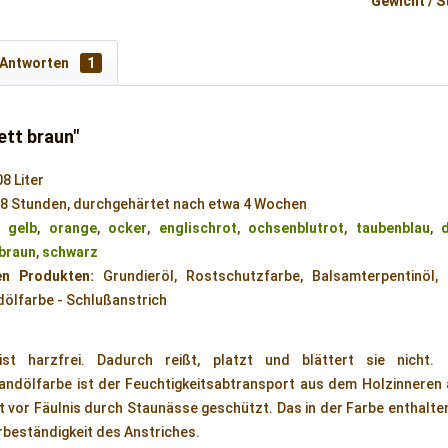
Gewicht / S
 Antworten
1
ett braun"
08 Liter
 48 Stunden, durchgehärtet nach etwa 4 Wochen
,
gelb
,
orange
,
ocker
,
englischrot
,
ochsenblutrot
,
taubenblau
,
braun
,
schwarz
en Produkten:
Grundieröl, Rostschutzfarbe, Balsamterpentinöl, M
dölfarbe - Schlußanstrich
st harzfrei. Dadurch reißt, platzt und blättert sie nicht.
Standölfarbe ist der Feuchtigkeitsabtransport aus dem Holzinnere
st vor Fäulnis durch Staunässe geschützt. Das in der Farbe enthalte
rbeständigkeit des Anstriches.