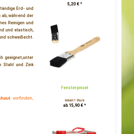
5,20 € *
ständige Erd- und
h ab, während der
ches Reinigen und
nd und elastisch,
- und schweißecht.
h geeignet,unter
n Stahl und Zink
Fensterpinsel
shaut
 vorfinden, 
Inhalt
1 Stück
ab 15,90 € *