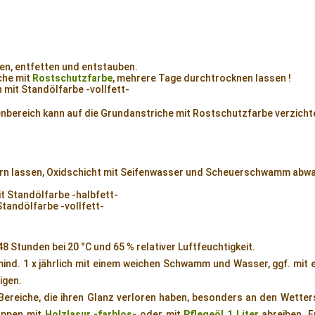
n, entfetten und entstauben.
che mit
Rostschutzfarbe
, mehrere Tage durchtrocknen lassen !
h mit Standölfarbe -vollfett-
enbereich kann auf die Grundanstriche mit Rostschutzfarbe verzicht
ern lassen, Oxidschicht mit Seifenwasser und Scheuerschwamm abw
t Standölfarbe -halbfett-
Standölfarbe -vollfett-
48 Stunden bei 20 °C und 65 % relativer Luftfeuchtigkeit.
mind. 1 x jährlich mit einem weichen Schwamm und Wasser, ggf. mit
igen.
ereiche, die ihren Glanz verloren haben, besonders an den Wetter
appen mit
Holzlasur -farblos-
oder mit
Pflegeöl 1 Liter
abreiben. F