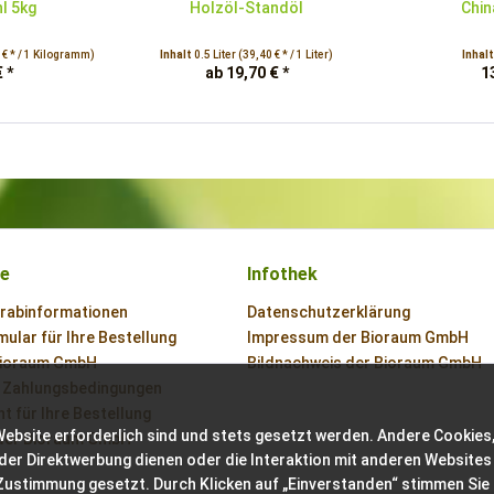
l 5kg
Holzöl-Standöl
Chin
 € * / 1 Kilogramm)
Inhalt
0.5 Liter
(39,40 € * / 1 Liter)
Inhal
 *
ab 19,70 € *
1
ce
Infothek
orabinformationen
Datenschutzerklärung
ular für Ihre Bestellung
Impressum der Bioraum GmbH
Bioraum GmbH
Bildnachweis der Bioraum GmbH
 Zahlungsbedingungen
t für Ihre Bestellung
Website erforderlich sind und stets gesetzt werden. Andere Cookies,
der Bioraum GmbH
der Direktwerbung dienen oder die Interaktion mit anderen Websites
 Zustimmung gesetzt. Durch Klicken auf „Einverstanden“ stimmen Sie