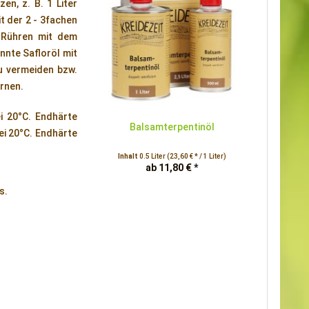
en, z. B. 1 Liter
t der 2 - 3fachen
 Rühren mit dem
nnte Safloröl mit
u vermeiden bzw.
ernen.
ei 20°C. Endhärte
Balsamterpentinöl
ei 20°C. Endhärte
Inhalt
0.5 Liter
(23,60 € * / 1 Liter)
ab 11,80 € *
s.