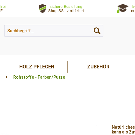
frei
sichere Bestellung
k
DE
Shop SSL zertifiziert
er
HOLZ PFLEGEN
ZUBEHÖR
Rohstoffe - Farben/Putze
Natürliches
kann als Z