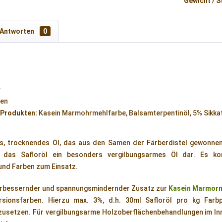
Gewicht / S
 Antworten
0
r
den
 Produkten:
Kasein Marmohrmehlfarbe, Balsamterpentinöl, 5% Sikkat
ches, trocknendes Öl, das aus den Samen der Färberdistel gewonne
t das Safloröl ein besonders vergilbungsarmes Öl dar. Es k
und Farben zum Einsatz.
erbessernder und spannungsmindernder Zusatz zur
Kasein Marmorm
rsionsfarben. Hierzu max. 3%, d.h. 30ml Safloröl pro kg Farbp
zusetzen. Für vergilbungsarme Holzoberflächenbehandlungen im Inn