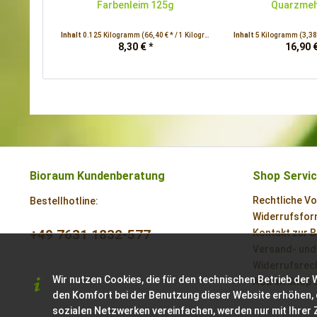
Farbenleim 125g
Quarzmeh
Inhalt
0.125 Kilogramm
(66,40 € * / 1 Kilogramm)
Inhalt
5 Kilogramm
(3,38
8,30 € *
16,90 €
Bioraum Kundenberatung
Shop Servi
Rechtliche V
Bestellhotline:
Widerrufsform
+49 7631 1832-577
Kontakt zur 
Versand- und
Widerrufsrech
Wir nutzen Cookies, die für den technischen Betrieb der 
AGB im Shop 
den Komfort bei der Benutzung dieser Website erhöhen, 
sozialen Netzwerken vereinfachen, werden nur mit Ihrer