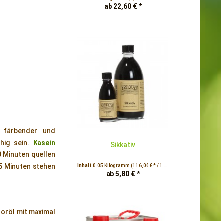
ab 22,60 € *
on färbenden und
hig sein.
Kasein
Sikkativ
0 Minuten quellen
15 Minuten stehen
Inhalt
0.05 Kilogramm
(116,00 € * / 1 Kilogramm)
ab 5,80 € *
loröl mit maximal