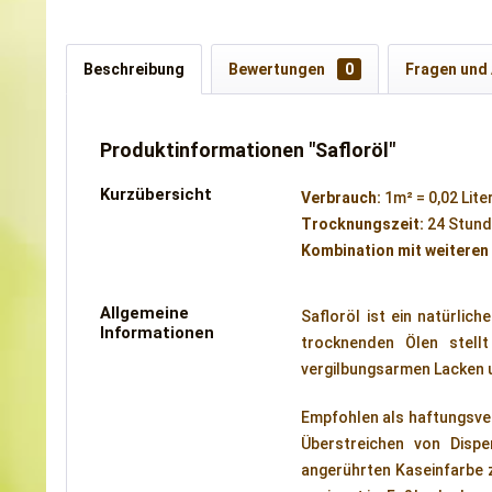
Beschreibung
Bewertungen
0
Fragen und
Produktinformationen "Safloröl"
Kurzübersicht
Verbrauch:
1m² = 0,02 Lite
Trocknungszeit:
24 Stun
Kombination mit weiteren
Allgemeine
Safloröl ist ein natürli
Informationen
trocknenden Ölen stell
vergilbungsarmen Lacken 
Empfohlen als haftungsv
Überstreichen von Dispe
angerührten Kaseinfarbe 