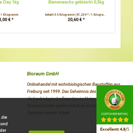
a Clay 1kg
Bienenwachs gebleicht 0,5kg
t
1 Kilogramm
Inhalt
0.5 Kilogramm
(41,20 € * / 1 Kilogramm)
3,00 € *
20,60 € *
Bioraum GmbH
Onlinehandel mit wohnbiologischen Baustoffen aus
Freiburg seit 1999. Das Geheimnis des Erfolges ist
die baubiologische Expertise im Unternehmen.
Unsere Kunden stehen mit ihren Vorhaben im
Zentrum unserer Arbeit.
CUSTOMER RATING
 die
 und
Excellent
:
4.8
/
5
 der