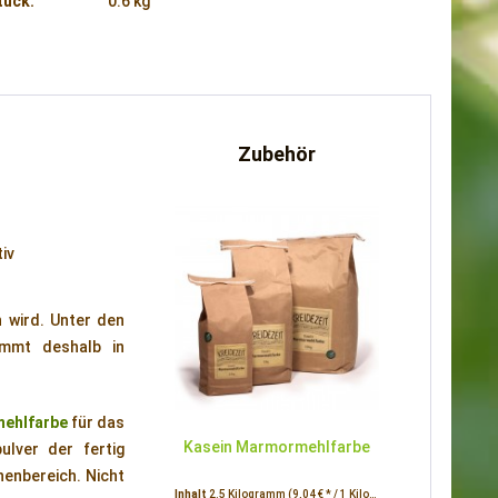
tück:
0.6 kg
Zubehör
iv
n wird. Unter den
ommt deshalb in
ehlfarbe
für das
Kasein Marmormehlfarbe
ulver der fertig
enbereich. Nicht
Inhalt
2.5 Kilogramm
(9,04 € * / 1 Kilogramm)