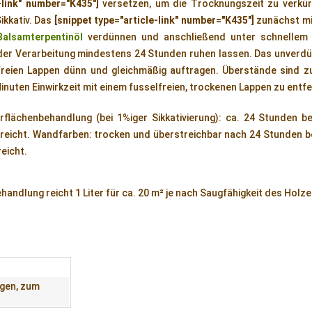
-link" number="K435"]
versetzen, um die Trocknungszeit zu verkürz
ikkativ. Das
[snippet type="article-link" number="K435"]
zunächst mi
Balsamterpentinöl
verdünnen und anschließend unter schnellem
der Verarbeitung mindestens 24 Stunden ruhen lassen. Das unverdü
freien Lappen dünn und gleichmäßig auftragen. Überstände sind z
inuten Einwirkzeit mit einem fusselfreien, trockenen Lappen zu entf
rflächenbehandlung (bei 1%iger Sikkativierung): ca. 24 Stunden b
reicht. Wandfarben: trocken und überstreichbar nach 24 Stunden b
eicht.
andlung reicht 1 Liter für ca. 20 m² je nach Saugfähigkeit des Holze
agen, zum