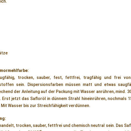
ich.
ätze
rmormehlfarbe:
fähig, trocken, sauber, fest, fettfrei, tragfähig und frei v
stoffen sein. Dispersionsfarben müssen matt und etwas saugfä
chend der Anleitung auf der Packung mit Wasser anrühren, mind. 3
 Erst jetzt das Safloröl in dünnem Strahl hineinrühren, nochmals 
 Mit Wasser bis zur Streichfähigkeit verdünnen.
ng:
ndelt, trocken, sauber, fettfrei und chemisch neutral sein. Das Saf