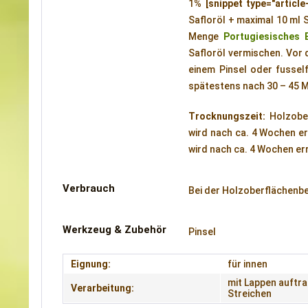
1%
[snippet type="article
Safloröl + maximal 10 ml S
Menge
Portugiesisches 
Safloröl vermischen. Vor 
einem Pinsel oder fussel
spätestens nach 30 – 45 M
Trocknungszeit:
Holzobe
wird nach ca. 4 Wochen er
wird nach ca. 4 Wochen err
Verbrauch
Bei der Holzoberflächenbeh
Werkzeug & Zubehör
Pinsel
Eignung:
für innen
mit Lappen auftr
Verarbeitung:
Streichen