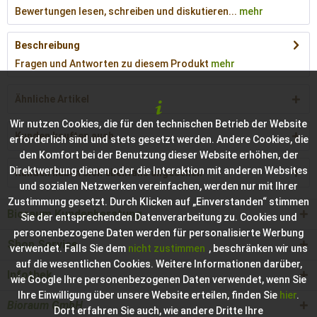
Bewertungen lesen, schreiben und diskutieren...
mehr
Beschreibung
Fragen und Antworten zu diesem Produkt
mehr
Ähnliche Artikel
Wir nutzen Cookies, die für den technischen Betrieb der Website
Kunden kauften auch
erforderlich sind und stets gesetzt werden. Andere Cookies, die
den Komfort bei der Benutzung dieser Website erhöhen, der
Direktwerbung dienen oder die Interaktion mit anderen Websites
Kunden haben sich ebenfalls angesehen
und sozialen Netzwerken vereinfachen, werden nur mit Ihrer
Zustimmung gesetzt. Durch Klicken auf „Einverstanden“ stimmen
Bioraum Kundenberatung
Sie der entsprechenden Datenverarbeitung zu. Cookies und
personenbezogene Daten werden für personalisierte Werbung
Shop Service
verwendet. Falls Sie dem
nicht zustimmen
, beschränken wir uns
auf die wesentlichen Cookies. Weitere Informationen darüber,
Infothek
wie Google Ihre personenbezogenen Daten verwendet, wenn Sie
Ihre Einwilligung über unsere Website erteilen, finden Sie
hier
.
Bioraum GmbH
Dort erfahren Sie auch, wie andere Dritte Ihre