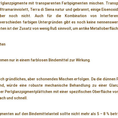
erlglanzpigmente mit transparenten Farbpigmenten mischen. Trans
 Ultramarinviolett, Terra di Siena natur und gebrannt, einige Eiseno
ber noch nicht. Auch für die Kombination von Interferen
verschieden farbigen Untergründen gibt es noch keine nennenswer
ten ist der Zusatz von wenig Ruß sinnvoll, um antike Metalloberfläch
hten
men nur in einem farblosen Bindemittel zur Wirkung.
urch gründliches, aber schonendes Mischen erfolgen. Da die dünnen
ind, würde eine robuste mechanische Behandlung zu einer Glan
r Perlglanzpigmentplättchen mit einer spezifischen Oberfläche von 
fach und schnell.
gmenten auf den Bindemittelanteil sollte nicht mehr als 5 – 8 % bet