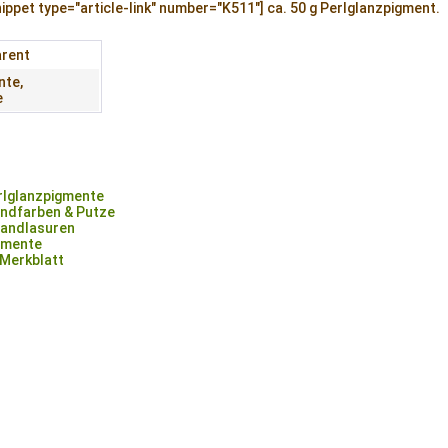
snippet type="article-link" number="K511"] ca. 50 g Perlglanzpigment.
arent
nte,
e
rlglanzpigmente
ndfarben & Putze
andlasuren
gmente
Merkblatt