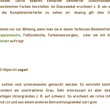
icker. Durch exaktes Einhalten definierter Schichtdick
estimmten Farben herstellen. Im Glanzwinkel erscheint z. B. ein 
 die Komplimentärfarbe zu sehen ist. Analog gilt dies f
.
men nur zur Wirkung, wenn man sie in einem farblosen Bindemittel 
Lappenwachs
, Fußbodenöle, Farbenwasserglas, oder sie mit de
delakt
aufträgt.
10-60µm ist
vegan!
n sollten nich untereinander gemischt werden. Es entsteht nich
sondern ein unattraktives Grau. Sehr interessant ist aber da
arbigen Untergründen z. B. auf schwarz. So erscheint ein rotes I
nd rot und aus einem anderen Betrachtungswinkel zart grün.