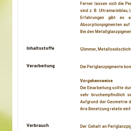
Ferner lassen sich die P
sind z. B. Ultramarinblau,
Erfahrungen gibt es a
Absorptionpigmenten auf 
Bei den Metallglanzpigmen
Inhaltsstoffe
Glimmer, Metalloxidschic
Verarbeitung
Die Perlglanzpigmente kom
Vorgehensweise
Die Einarbeitung sollte d
sehr bruchempfindlich s
Aufgrund der Geometrie de
ihre Benetzung relativ ein
Verbrauch
Der Gehalt an Perlglanzpi