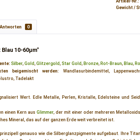
Artikel-Nr.:
Gewicht / S
 Antworten
0
 Blau 10-60µm"
ente:
Silber
,
Gold
,
Glitzergold
,
Star Gold
,
Bronze
,
Rot-Braun
,
Blau
,
Ro
ten beigemischt werden:
Wandlasurbindemittel, Lappenwach
lustro, Tadelakt
gnalisiert Wert. Edle Metalle, Perlen, Kristalle, Edelsteine und Sei
en einen Kern aus
Glimmer
, der mit einer oder mehreren Metalloxid
iches Mineral, das auf der ganzen Erde weit verbreitet ist.
rinzipell genauso wie die Silberglanzpigmente aufgebaut. Ihre Titan