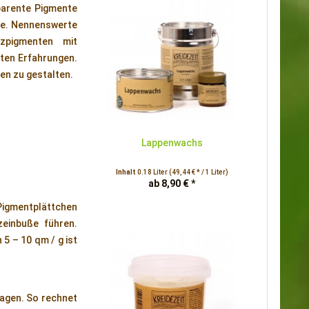
parente Pigmente
xide. Nennenswerte
zpigmenten mit
ten Erfahrungen.
en zu gestalten.
Lappenwachs
Inhalt
0.18 Liter
(49,44 € * / 1 Liter)
ab 8,90 € *
 Pigmentplättchen
zeinbuße führen.
5 – 10 qm / g ist
ragen. So rechnet