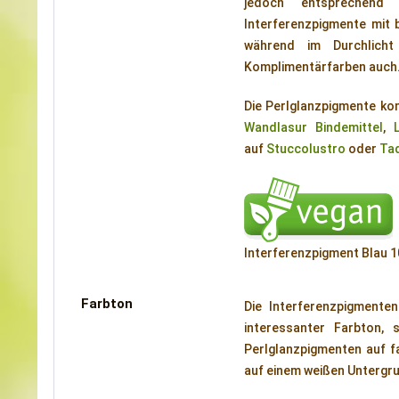
jedoch entsprechend d
Interferenzpigmente mit b
während im Durchlicht
Komplimentärfarben auch
Die Perlglanzpigmente kom
Wandlasur Bindemittel
,
auf
Stuccolustro
oder
Ta
Interferenzpigment Blau 
Farbton
Die Interferenzpigmente
interessanter Farbton, 
Perlglanzpigmenten auf f
auf einem weißen Untergru