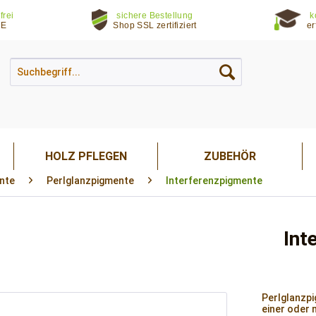
frei
sichere Bestellung
k
DE
Shop SSL zertifiziert
er
HOLZ PFLEGEN
ZUBEHÖR
nte
Perlglanzpigmente
Interferenzpigmente
Int
Perlglanzp
einer oder 