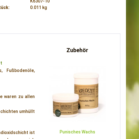
K6307-10
tück:
0.011 kg
Zubehör
t
s, Fußbodenöle,
de waren zu allen
schichten umhüllt
Punisches Wachs
dioxidschicht ist