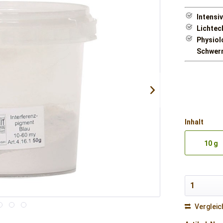
Intensi
Lichtech
Physiol
Schwer
Inhalt
10 g
Vergleic