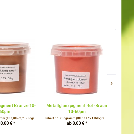
igment Bronze 10-
Metallglanzpigment Rot-Braun
Inter
60µm
10-60µm
ramm
(880,00 € * / 1 Kilogramm)
Inhalt
0.1 Kilogramm
(88,00 € * / 1 Kilogramm)
Inhalt
0.01
 8,80 € *
ab 8,80 € *