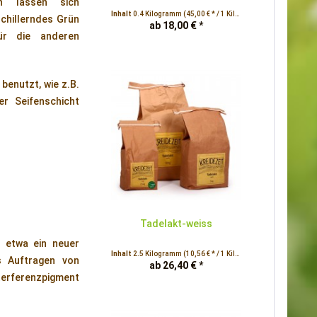
en lassen sich
Inhalt
0.4 Kilogramm
(45,00 € * / 1 Kilogramm)
schillerndes Grün
ab 18,00 € *
ür die anderen
benutzt, wie z.B.
r Seifenschicht
Tadelakt-weiss
t etwa ein neuer
Inhalt
2.5 Kilogramm
(10,56 € * / 1 Kilogramm)
s Auftragen von
ab 26,40 € *
nterferenzpigment