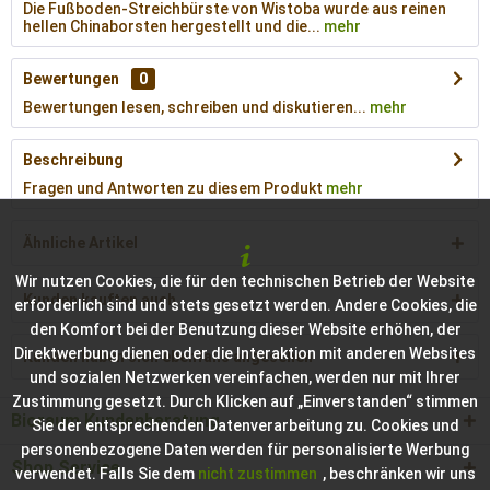
Die Fußboden-Streichbürste von Wistoba wurde aus reinen
hellen Chinaborsten hergestellt und die...
mehr
Bewertungen
0
Bewertungen lesen, schreiben und diskutieren...
mehr
Beschreibung
Fragen und Antworten zu diesem Produkt
mehr
Ähnliche Artikel
Wir nutzen Cookies, die für den technischen Betrieb der Website
Kunden kauften auch
erforderlich sind und stets gesetzt werden. Andere Cookies, die
den Komfort bei der Benutzung dieser Website erhöhen, der
Direktwerbung dienen oder die Interaktion mit anderen Websites
Kunden haben sich ebenfalls angesehen
und sozialen Netzwerken vereinfachen, werden nur mit Ihrer
Zustimmung gesetzt. Durch Klicken auf „Einverstanden“ stimmen
Bioraum Kundenberatung
Sie der entsprechenden Datenverarbeitung zu. Cookies und
personenbezogene Daten werden für personalisierte Werbung
Shop Service
verwendet. Falls Sie dem
nicht zustimmen
, beschränken wir uns